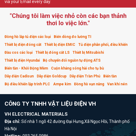
via your Email every day.
"Chúng tôi làm việc nhỏ còn các bạn thảnh
thơi lo việc lớn."
Đồng hồ lắp tủ điện các loại
Biến dòng đo lường TI
Thiết bị điện đóng cắt
Thiết bị điện EMIC
Tủ điện phân phối, điều khiển
Đầu cos các loại
Thiết bị đóng cắt LS
Thiết bị Mitsubishi
Thiết bị điện Hyundai
Bộ chuyển đổi nguồn tự động ATS
Biến tần - Khởi Động Mềm
Cuộn kháng sóng hài cho tụ bù
Dây điện Cadisun
Dây điện Goldcup
Dây điện Trần Phú
Biến tần
Bộ điều khiển lập trình PLC
Ampe kìm
Đồng hồ vạn năng
Van khí nén
CÔNG TY TNHH VẬT LIỆU ĐIỆN VH
VH ELECTRICAL MATERIALS
Địa chỉ:
Số nhà 1 ngõ 42 đường Đại Hưng,Xã Ngọc Hồi, Thành phố
Hà Nội
Hotline:
093 265 0986