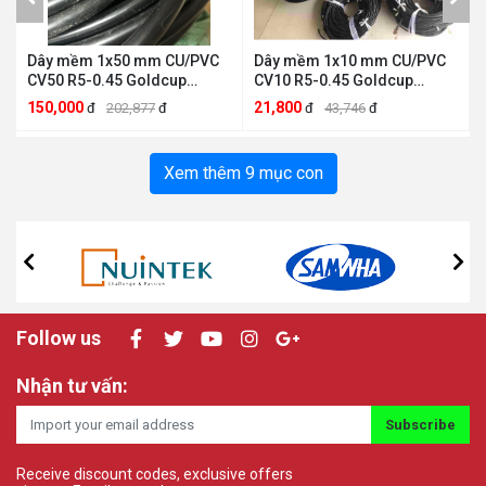
Dây mềm 1x50 mm CU/PVC
Dây mềm 1x10 mm CU/PVC
CV50 R5-0.45 Goldcup
CV10 R5-0.45 Goldcup
GOLDCUP CV50 R5-0.45
GOLDCUP CV10 R5-0.45
150,000
21,800
đ
202,877
đ
đ
43,746
đ
Xem thêm 9 mục con
Follow us
Nhận tư vấn:
Subscribe
Receive discount codes, exclusive offers