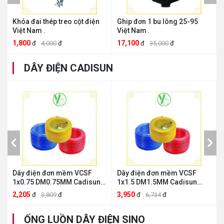
x
Khóa đai thép treo cột điện
Ghip đơn 1 bu lông 25-95
Việt Nam .
Việt Nam .
1,800
17,100
đ
4,000
đ
đ
35,000
đ
DÂY ĐIỆN CADISUN
4
Dây điện đơn mềm VCSF
Dây điện đơn mềm VCSF
1x0.75 DM0.75MM Cadisun
1x1.5 DM1.5MM Cadisun
DM0.75MM
DM1.5MM
2,205
3,950
đ
3,809
đ
đ
6,734
đ
ỐNG LUỒN DÂY ĐIỆN SINO