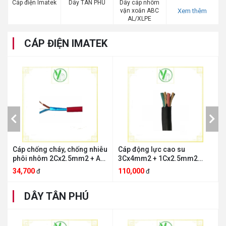
Cáp điện Imatek
Dây TÂN PHÚ
Dây cáp nhôm
Xem thêm
vặn xoắn ABC
AL/XLPE
CÁP ĐIỆN IMATEK
Thu gọn
Cáp chống cháy, chống nhiễu
Cáp động lực cao su
phôi nhôm 2Cx2.5mm2 + AL
3Cx4mm2 + 1Cx2.5mm2
p
+ E Imatek 2Cx2.5mm2 + AL +
Imatek 3Cx4mm2 +
34,700
110,000
đ
đ
E
1Cx2.5mm2
DÂY TÂN PHÚ