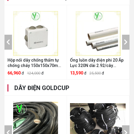
Hộp nối dây chống thấm tự
Ống luồn dây điện phi 20 Áp
chống cháy 150x150x70mm
Lực 320N dài 2.92/cây
E265/3GY Sino - Vanlock
VL9020 Sino Sino - Vanlock
66,960
13,590
đ
124,000
đ
đ
25,500
đ
E265/3GY
VL9020
DÂY ĐIỆN GOLDCUP