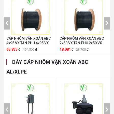
CÁP NHÔM VẶN XOẮN ABC
CÁP NHÔM VẶN XOẮN ABC
4x95 VX TÂN PHÚ 4x95 VX
2x50 VX TÂN PHÚ 2x50 VX
65,835
18,081
đ
104,500
đ
đ
28,700
đ
DÂY CÁP NHÔM VẶN XOẮN ABC
AL/XLPE