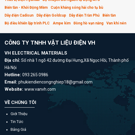
Biến tần - Khởi Động Mềm
Cuộn kháng sóng hài cho tụ bù
Dây điện Cadisun
Dây điện Goldcup
Dây điện Trần Phú
Biến tần
Bộ điều khiển lập trình PLC
Ampe kìm
Đồng hồ vạn năng
Van khí nén
CÔNG TY TNHH VẬT LIỆU ĐIỆN VH
VH ELECTRICAL MATERIALS
Địa chỉ:
Số nhà 1 ngõ 42 đường Đại Hưng,Xã Ngọc Hồi, Thành phố
Hà Nội
Hotline:
093 265 0986
Email:
phukiendiencongnghiep18@gmail.com
Website:
www.vanvh.com
VỀ CHÚNG TÔI
Giới Thiệu
Tin Tức
Bảng Giá