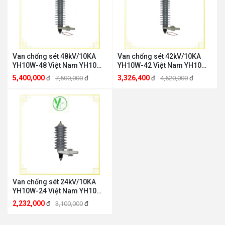
Van chống sét 48kV/10KA
Van chống sét 42kV/10KA
YH10W-48 Việt Nam YH10W-
YH10W-42 Việt Nam YH10W-
48
42
5,400,000
3,326,400
đ
7,500,000
đ
đ
4,620,000
đ
Van chống sét 24kV/10KA
YH10W-24 Việt Nam YH10W-
24
2,232,000
đ
3,100,000
đ