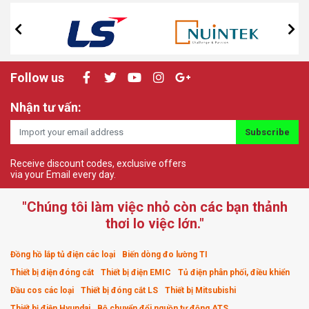
Follow us
Nhận tư vấn:
Subscribe
Receive discount codes, exclusive offers
via your Email every day.
"Chúng tôi làm việc nhỏ còn các bạn thảnh
thơi lo việc lớn."
Đồng hồ lắp tủ điện các loại
Biến dòng đo lường TI
Thiết bị điện đóng cắt
Thiết bị điện EMIC
Tủ điện phân phối, điều khiển
Đầu cos các loại
Thiết bị đóng cắt LS
Thiết bị Mitsubishi
Thiết bị điện Hyundai
Bộ chuyển đổi nguồn tự động ATS