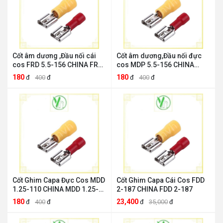
Cốt âm dương ,Đầu nối cái
Cốt âm dương,Đầu nối đực
cos FRD 5.5-156 CHINA FRD
cos MDP 5.5-156 CHINA
5.5-156
MDP 5.5-156
180
180
đ
400
đ
đ
400
đ
Cốt Ghim Capa Đực Cos MDD
Cốt Ghim Capa Cái Cos FDD
1.25-110 CHINA MDD 1.25-
2-187 CHINA FDD 2-187
110
180
23,400
đ
400
đ
đ
35,000
đ