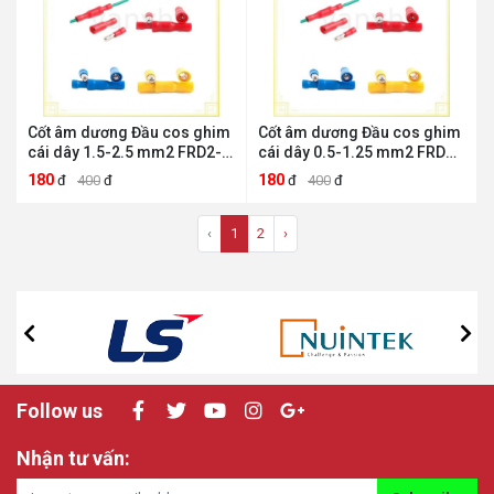
Cốt âm dương Đầu cos ghim
Cốt âm dương Đầu cos ghim
cái dây 1.5-2.5 mm2 FRD2-
cái dây 0.5-1.25 mm2 FRD
156 ANDELI ANDELI FRD2-
1.25-156 ANDELI ANDELI
180
180
đ
400
đ
đ
400
đ
156
FRD 1.25-156
‹
1
2
›
Follow us
Nhận tư vấn: