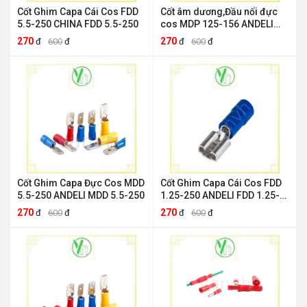
Cốt Ghim Capa Cái Cos FDD
Cốt âm dương,Đầu nối đực
5.5-250 CHINA FDD 5.5-250
cos MDP 125-156 ANDELI
ANDELI MDP 125-156
270
270
đ
600
đ
đ
600
đ
Cốt Ghim Capa Đực Cos MDD
Cốt Ghim Capa Cái Cos FDD
5.5-250 ANDELI MDD 5.5-250
1.25-250 ANDELI FDD 1.25-
250
270
270
đ
600
đ
đ
600
đ