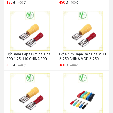
1.25-187
180
450
đ
400
đ
đ
400
đ
Cốt Ghim Capa Đực cái Cos
Cốt Ghim Capa Đực Cos MDD
FDD 1.25-110 CHINA FDD
2-250 CHINA MDD 2-250
1.25-110
360
360
đ
300
đ
đ
500
đ