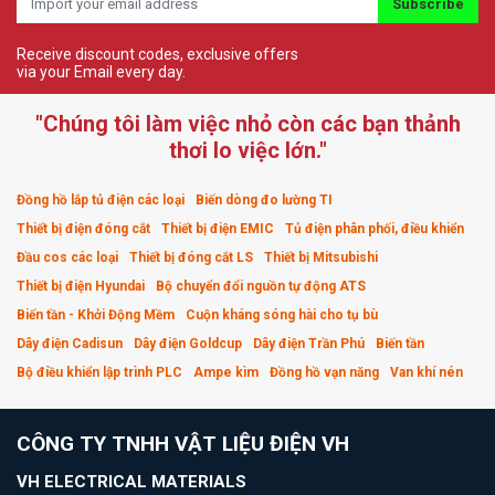
Subscribe
Receive discount codes, exclusive offers
via your Email every day.
"Chúng tôi làm việc nhỏ còn các bạn thảnh
thơi lo việc lớn."
Đồng hồ lắp tủ điện các loại
Biến dòng đo lường TI
Thiết bị điện đóng cắt
Thiết bị điện EMIC
Tủ điện phân phối, điều khiển
Đầu cos các loại
Thiết bị đóng cắt LS
Thiết bị Mitsubishi
Thiết bị điện Hyundai
Bộ chuyển đổi nguồn tự động ATS
Biến tần - Khởi Động Mềm
Cuộn kháng sóng hài cho tụ bù
Dây điện Cadisun
Dây điện Goldcup
Dây điện Trần Phú
Biến tần
Bộ điều khiển lập trình PLC
Ampe kìm
Đồng hồ vạn năng
Van khí nén
CÔNG TY TNHH VẬT LIỆU ĐIỆN VH
VH ELECTRICAL MATERIALS