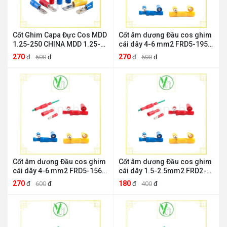
Cốt Ghim Capa Đực Cos MDD
Cốt âm dương Đầu cos ghim
1.25-250 CHINA MDD 1.25-
cái dây 4-6 mm2 FRD5-195
250
ANDELI ANDELI FRD5-195
270
270
đ
600
đ
đ
600
đ
Cốt âm dương Đầu cos ghim
Cốt âm dương Đầu cos ghim
cái dây 4-6 mm2 FRD5-156
cái dây 1.5-2.5mm2 FRD2-
ANDELI ANDELI FRD5-156
195 ANDELI ANDELI FRD2-
270
180
đ
600
đ
đ
400
đ
195