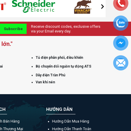
Receive discount codes, exclusive offers
Subscribe
via your Email every day.
lớn."
Tủ điện phân phối, điều khiển
ai
Bộ chuyển đổi nguồn tự động ATS
Dây điện Trần Phú
Van khí nén
ÁCH
HƯỚNG DẪN
ch Bán Hàng
Hướng Dẫn Mua Hàng
ch Thương Mại
Hướng Dẫn Thanh Toán