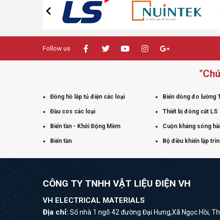
Follow us
"Chú
Đồng hồ lắp tủ điện các loại
Biến dòng đo lường 
Đầu cos các loại
Thiết bị đóng cắt LS
Biến tần - Khởi Động Mềm
Cuộn kháng sóng hài
Biến tần
Bộ điều khiển lập trì
CÔNG TY TNHH VẬT LIỆU ĐIỆN VH
VH ELECTRICAL MATERIALS
Địa chỉ:
Số nhà 1 ngõ 42 đường Đại Hưng,Xã Ngọc Hồi, Th