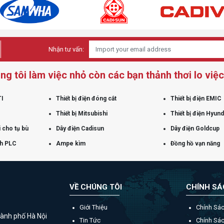
Nhận tư vấn:
ng tôi làm việc nhỏ còn các bạn thảnh thơi lo việc 
TI
Thiết bị điện đóng cắt
Thiết bị điện EMIC
Thiết bị Mitsubishi
Thiết bị điện Hyund
 cho tụ bù
Dây điện Cadisun
Dây điện Goldcup
nh PLC
Ampe kìm
Đồng hồ vạn năng
VỀ CHÚNG TÔI
CHÍNH S
Giới Thiệu
Chính Sá
ành phố Hà Nội
Tin Tức
Chính Sá