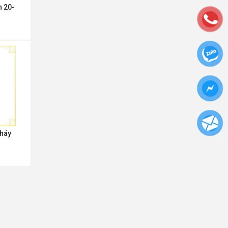
n 20-
háy