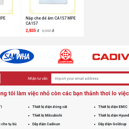
MPE
Nắp che đế âm CA157 MPE
CA157
2,835
đ
6,300
đ
Nhận tư vấn:
ng tôi làm việc nhỏ còn các bạn thảnh thơi lo việc 
TI
Thiết bị điện đóng cắt
Thiết bị điện EMIC
Thiết bị Mitsubishi
Thiết bị điện Hyund
 cho tụ bù
Dây điện Cadisun
Dây điện Goldcup