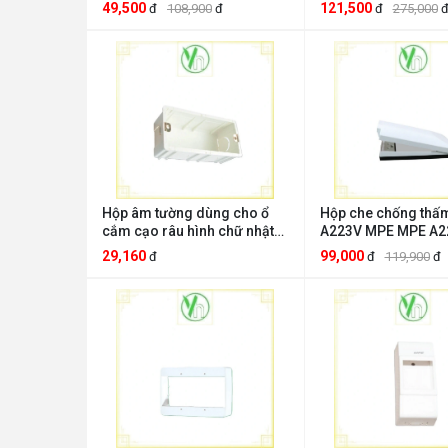
49,500
121,500
đ
108,900
đ
đ
275,000
Hộp âm tường dùng cho ổ
Hộp che chống thấ
cắm cạo râu hình chữ nhật
A223V MPE MPE A2
N04 MPE N04
29,160
99,000
đ
đ
119,900
đ