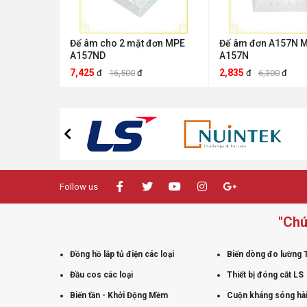
Đế âm cho 2 mặt đơn MPE
Đế âm đơn A157N 
A157ND
A157N
7,425
2,835
đ
16,500
đ
đ
6,300
đ
Follow us
"Chú
Đồng hồ lắp tủ điện các loại
Biến dòng đo lường 
Đầu cos các loại
Thiết bị đóng cắt LS
Biến tần - Khởi Động Mềm
Cuộn kháng sóng hài