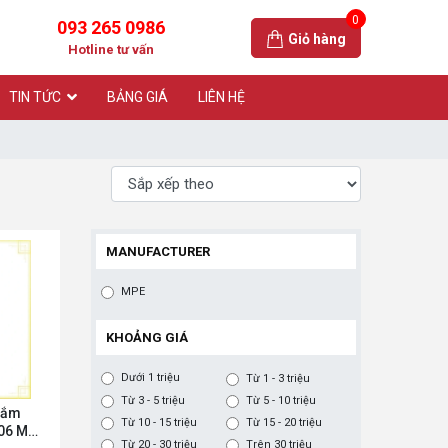
0
093 265 0986
Giỏ hàng
Hotline tư vấn
TIN TỨC
BẢNG GIÁ
LIÊN HỆ
MANUFACTURER
MPE
KHOẢNG GIÁ
Dưới 1 triệu
Từ 1 - 3 triệu
Từ 3 - 5 triệu
Từ 5 - 10 triệu
cắm
Từ 10 - 15 triệu
Từ 15 - 20 triệu
N06 MPE
Từ 20 - 30 triệu
Trên 30 triệu