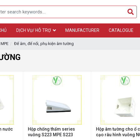
CHỦ
DỊCH VỤ/ HỖ TRỢ
MANUFACTURER
CATALOGUE
n MPE
Đế âm, đế nối, phụ kiện âm tường
TƯỜNG
m nước
Hộp chống thấm series
Hộp âm tường cho ổ 
vuông S223 MPE S223
cạo râu hình vuông 