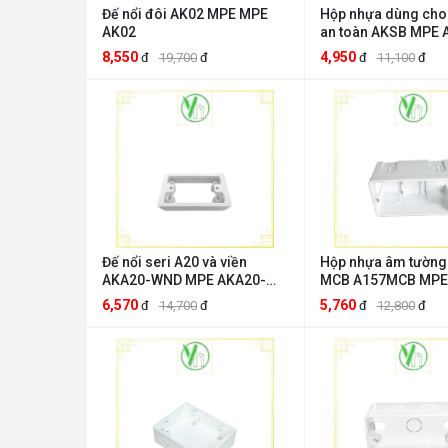
Đế nổi đôi AK02 MPE MPE
Hộp nhựa dùng cho
AK02
an toàn AKSB MPE 
8,550
4,950
đ
19,700
đ
đ
11,100
đ
Đế nổi seri A20 và viền
Hộp nhựa âm tường
AKA20-WND MPE AKA20-
MCB A157MCB MPE
WND
A157MCB
6,570
5,760
đ
14,700
đ
đ
12,800
đ