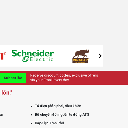
Receive discount codes, exclusive offers
Subscribe
via your Email every day.
lớn."
Tủ điện phân phối, điều khiển
ai
Bộ chuyển đổi nguồn tự động ATS
Dây điện Trần Phú