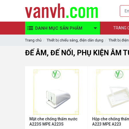
DANH MỤC SẢN PHẨM
TRANG 
Trang chủ
Thiết bị chiếu sáng, điện dân dụng
Thiết bị điệ
ĐẾ ÂM, ĐẾ NỐI, PHỤ KIỆN ÂM 
Mặt che chống thấm nước
Hộp che chống thấ
A223S MPE A223S
A223 MPE A223