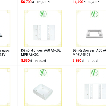
N06
56,700
14,490
đ
đ
126,500
đ
đ
32,400
đ
m nước
Đế nổi đôi seri A60 A6K02
Đế nổi đơn seri A60 
23V
MPE A6K02
MPE A6K01
8,550
5,850
đ
19,700
đ
đ
13,100
đ