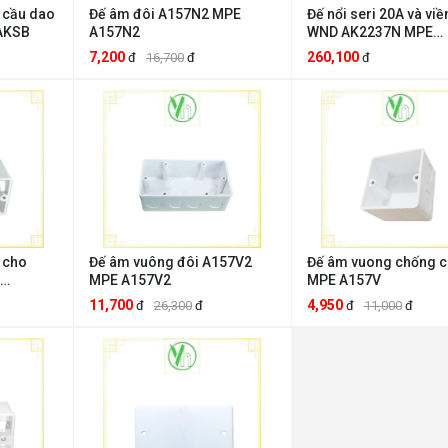
 cầu dao
Đế âm đôi A157N2 MPE
Đế nổi seri 20A và viề
AKSB
A157N2
WND AK2237N MPE
AK2237N
7,200
260,100
đ
16,700
đ
đ
 cho
Đế âm vuông đôi A157V2
Đế âm vuong chống c
MPE A157V2
MPE A157V
11,700
4,950
đ
26,300
đ
đ
11,000
đ