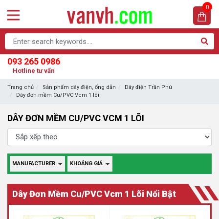
0
093 265 0986
Hotline tư vấn
Trang chủ
Sản phẩm dây điện, ống dẫn
Dây điện Trần Phú
Dây đơn mềm Cu/PVC Vcm 1 lõi
DÂY ĐƠN MỀM CU/PVC VCM 1 LÕI
MANUFACTURER
KHOẢNG GIÁ
Dây Đơn Mềm Cu/PVC Vcm 1 Lõi Nổi Bật