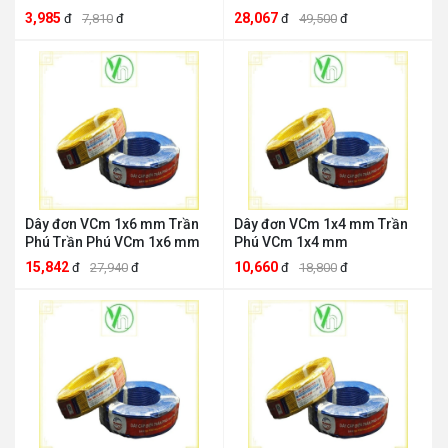
3,985
28,067
đ
7,810
đ
đ
49,500
đ
Dây đơn VCm 1x6 mm Trần
Dây đơn VCm 1x4 mm Trần
Phú Trần Phú VCm 1x6 mm
Phú VCm 1x4 mm
15,842
10,660
đ
27,940
đ
đ
18,800
đ