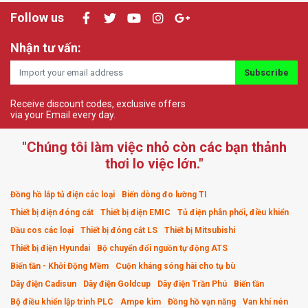
Follow us
Nhận tư vấn:
Subscribe
Receive discount codes, exclusive offers
via your Email every day.
"Chúng tôi làm việc nhỏ còn các bạn thảnh
thơi lo việc lớn."
Đồng hồ lắp tủ điện các loại
Biến dòng đo lường TI
Thiết bị điện đóng cắt
Thiết bị điện EMIC
Tủ điện phân phối, điều khiển
Đầu cos các loại
Thiết bị đóng cắt LS
Thiết bị Mitsubishi
Thiết bị điện Hyundai
Bộ chuyển đổi nguồn tự động ATS
Biến tần - Khởi Động Mềm
Cuộn kháng sóng hài cho tụ bù
Dây điện Cadisun
Dây điện Goldcup
Dây điện Trần Phú
Biến tần
Bộ điều khiển lập trình PLC
Ampe kìm
Đồng hồ vạn năng
Van khí nén