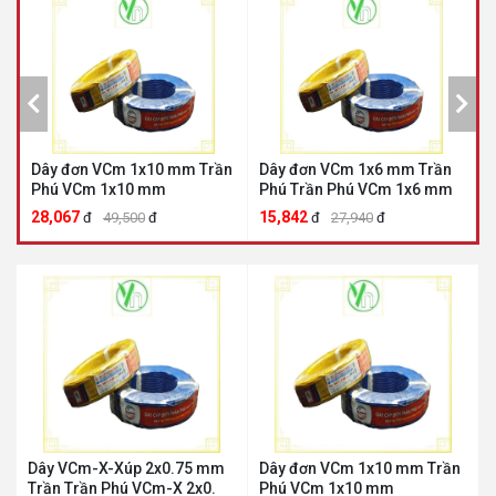
đơn VCm 1x10 mm Trần
Dây đơn VCm 1x6 mm Trần
Dây VCm-
VCm 1x10 mm
Phú Trần Phú VCm 1x6 mm
Trần Trần
67
15,842
3,985
đ
49,500
đ
đ
27,940
đ
đ
7
Dây VCm-X-Xúp 2x0.75 mm
Dây đơn VCm 1x10 mm Trần
Trần Trần Phú VCm-X 2x0.
Phú VCm 1x10 mm