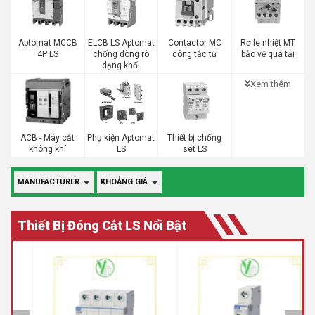
Aptomat MCCB
ELCB LS Aptomat
Contactor MC
Rơ le nhiệt MT
4P LS
chống dòng rò
công tắc từ
bảo vệ quá tải
dạng khối
Xem thêm
ACB - Máy cắt
Phụ kiện Aptomat
Thiết bị chống
không khí
LS
sét LS
MANUFACTURER
KHOẢNG GIÁ
Thiết Bị Đóng Cắt LS Nổi Bật