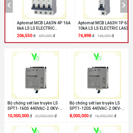
Aptomat MCB LA63N 4P 16A
Aptomat MCB LA63H 1P 63A
A
6kA LS LS ELECTRIC
10kA LS LS ELECTRIC LA63H
đ
LA63N4P16A
1P 63A
3
206,550
74,898
7
đ
459,000
đ
đ
146,000
đ
Bộ chống sét lan truyền LS
Bộ chống sét lan truyền LS
SPT1-160S 440VAC-2.0KV-
SPT1-120S 440VAC-2.0KV-
160KA 3W+G LS ELECTRIC
120KA 3W+G LS ELECTRIC
10,000,000
8,000,000
đ
20,300,000
đ
đ
16,000,000
đ
SPT1-160S 440VAC
SPT1-120S 440VAC