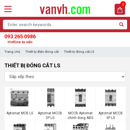
0
093 265 0986
Hotline tư vấn
Trang chủ
Thiết bị điện đóng cắt
Thiết bị đóng cắt LS
THIẾT BỊ ĐÓNG CẮT LS
Aptomat MCB LS
Aptomat MCCB
MCCB Aptomat
Aptomat MCCB
2P LS
chỉnh dong ABS
3P LS