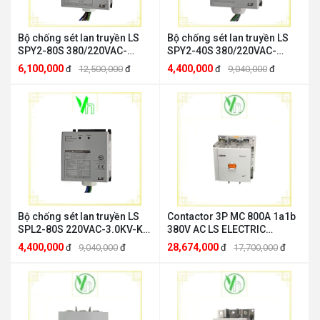
Bộ chống sét lan truyền LS
Bộ chống sét lan truyền LS
SPY2-80S 380/220VAC-
SPY2-40S 380/220VAC-
3.0KV-80KA 4W+G LS
2.5KV-40KA 4W+G LS
6,100,000
4,400,000
đ
12,500,000
đ
đ
9,040,000
đ
ELECTRIC SPY2-80S
ELECTRIC SPY2-40S
Bộ chống sét lan truyền LS
Contactor 3P MC 800A 1a1b
SPL2-80S 220VAC-3.0KV-KA
380V AC LS ELECTRIC
2W+G LS ELECTRIC SPL2-
MC800A3P380V
4,400,000
28,674,000
đ
9,040,000
đ
đ
17,700,000
đ
80S