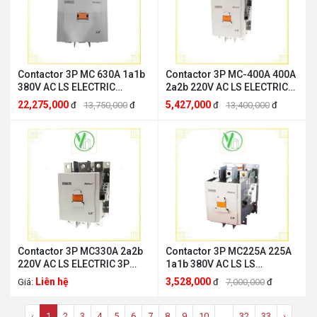
Contactor 3P MC 630A 1a1b
Contactor 3P MC-400A 400A
380V AC LS ELECTRIC
2a2b 220V AC LS ELECTRIC
MC630A3P380V
MC400A3P220V
22,275,000
5,427,000
đ
13,750,000
đ
đ
13,400,000
đ
Contactor 3P MC330A 2a2b
Contactor 3P MC225A 225A
220V AC LS ELECTRIC 3P
1a1b 380V AC LS LS
MC330A3P220V
ELECTRIC MC225A3P380V
Liên hệ
3,528,000
Giá:
đ
7,000,000
đ
‹
1
2
3
4
5
6
7
8
9
10
...
32
33
›