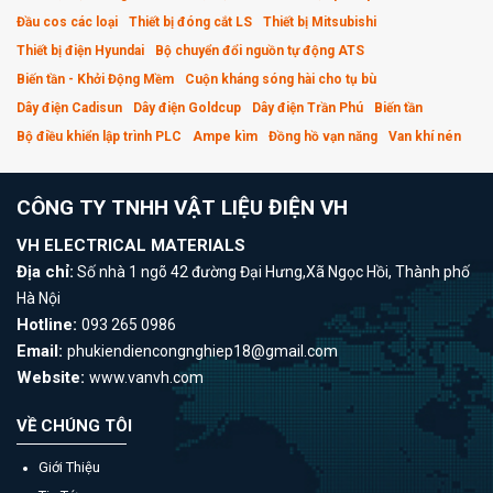
Đầu cos các loại
Thiết bị đóng cắt LS
Thiết bị Mitsubishi
Thiết bị điện Hyundai
Bộ chuyển đổi nguồn tự động ATS
Biến tần - Khởi Động Mềm
Cuộn kháng sóng hài cho tụ bù
Dây điện Cadisun
Dây điện Goldcup
Dây điện Trần Phú
Biến tần
Bộ điều khiển lập trình PLC
Ampe kìm
Đồng hồ vạn năng
Van khí nén
CÔNG TY TNHH VẬT LIỆU ĐIỆN VH
VH ELECTRICAL MATERIALS
Địa chỉ:
Số nhà 1 ngõ 42 đường Đại Hưng,Xã Ngọc Hồi, Thành phố
Hà Nội
Hotline:
093 265 0986
Email:
phukiendiencongnghiep18@gmail.com
Website:
www.vanvh.com
VỀ CHÚNG TÔI
Giới Thiệu