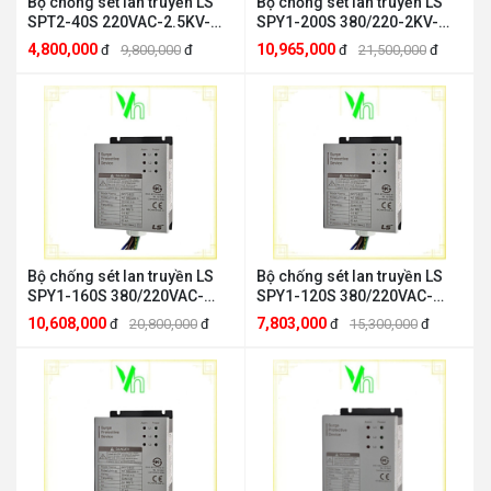
Bộ chống sét lan truyền LS
Bộ chống sét lan truyền LS
SPT2-40S 220VAC-2.5KV-
SPY1-200S 380/220-2KV-
40KA 3W+G LS ELECTRIC
200KA 4W+G LS ELECTRIC
4,800,000
10,965,000
đ
9,800,000
đ
đ
21,500,000
đ
SPT2-40S
SPY1-200S
Bộ chống sét lan truyền LS
Bộ chống sét lan truyền LS
SPY1-160S 380/220VAC-
SPY1-120S 380/220VAC-
2.0KV-160KA 4W+G LS
2.0KV-120KA 4W+G LS
10,608,000
7,803,000
đ
20,800,000
đ
đ
15,300,000
đ
ELECTRIC SPY1-160S
ELECTRIC SPY1-120S