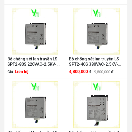
SPT1-120S
SPT2-80S
Bộ chống sét lan truyền LS
Bộ chống sét lan truyền LS
SPT2-80S 220VAC-2.5KV-
SPT2-40S 380VAC-2.5KV-
40KA 3W+G LS ELECTRIC
40KA 3W+G LS ELECTRIC
Liên hệ
4,800,000
Giá:
đ
9,800,000
đ
SPT2-80S
SPT2-40S 380VAC