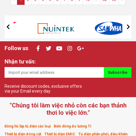
Follow us
Nhận tư vấn:
Subscribe
Receive discount codes, exclusive offers
via your Email every day.
"Chúng tôi làm việc nhỏ còn các bạn thảnh
thơi lo việc lớn."
Đồng hồ lắp tủ điện các loại
Biến dòng đo lường TI
Thiết bị điện đóng cắt
Thiết bị điện EMIC
Tủ điện phân phối, điều khiển