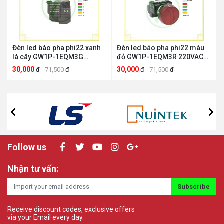
Đèn led báo pha phi22 xanh
Đèn led báo pha phi22 màu
lá cây GW1P-1EQM3G
đỏ GW1P-1EQM3R 220VAC
220VAC Giga Giga electric
Giga Giga electric GW1P-
30,000
30,000
đ
71,500
đ
đ
71,500
đ
GW1P-1EQM3G
1EQM3R 220VAC
Follow us
Nhận tư vấn:
Subscribe
Receive discount codes, exclusive offers
via your Email every day.