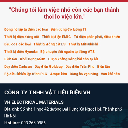
"Chúng tôi làm việc nhỏ còn các bạn thảnh
thơi lo việc lớn."
Đồng hồ lắp tủ điện các loại
Biến dòng đo lường TI
Thiết bị điện đóng cắt
Thiết bị điện EMIC
Tủ điện phân phối, điều khiển
Đầu cos các loại
Thiết bị đóng cắt LS
Thiết bị Mitsubishi
Thiết bị điện Hyundai
Bộ chuyển đổi nguồn tự động ATS
Biến tần - Khởi Động Mềm
Cuộn kháng sóng hài cho tụ bù
Dây điện Cadisun
Dây điện Goldcup
Dây điện Trần Phú
Biến tần
Bộ điều khiển lập trình PLC
Ampe kìm
Đồng hồ vạn năng
Van khí nén
CÔNG TY TNHH VẬT LIỆU ĐIỆN VH
VH ELECTRICAL MATERIALS
Địa chỉ:
Số nhà 1 ngõ 42 đường Đại Hưng,Xã Ngọc Hồi, Thành phố
Hà Nội
Hotline:
093 265 0986