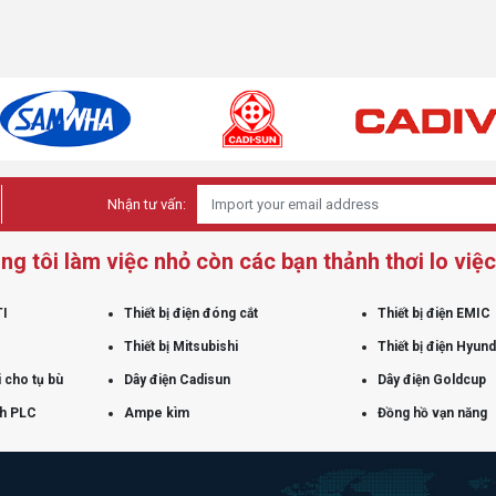
Nhận tư vấn:
ng tôi làm việc nhỏ còn các bạn thảnh thơi lo việc 
TI
Thiết bị điện đóng cắt
Thiết bị điện EMIC
Thiết bị Mitsubishi
Thiết bị điện Hyund
 cho tụ bù
Dây điện Cadisun
Dây điện Goldcup
nh PLC
Ampe kìm
Đồng hồ vạn năng