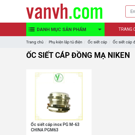
DANH MỤC SẢN PHẨM
TRANG 
Trang chủ
Phụ kiện lắp tủ điện
Ốc siết cáp
Ốc siết cáp 
ỐC SIẾT CÁP ĐỒNG MẠ NIKEN
Ốc siết cáp inox PG M-63
CHINA PGM63