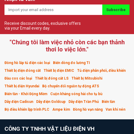
Subscribe
Receive discount codes, exclusive offers
via your Email every day.
"Chúng tôi làm việc nhỏ còn các bạn thảnh
thơi lo việc lớn."
Đồng hồ lắp tủ điện các loại
Biến dòng đo lường TI
Thiết bị điện đóng cắt
Thiết bị điện EMIC
Tủ điện phân phối, điều khiển
Đầu cos các loại
Thiết bị đóng cắt LS
Thiết bị Mitsubishi
Thiết bị điện Hyundai
Bộ chuyển đổi nguồn tự động ATS
Biến tần - Khởi Động Mềm
Cuộn kháng sóng hài cho tụ bù
Dây điện Cadisun
Dây điện Goldcup
Dây điện Trần Phú
Biến tần
Bộ điều khiển lập trình PLC
Ampe kìm
Đồng hồ vạn năng
Van khí nén
CÔNG TY TNHH VẬT LIỆU ĐIỆN VH