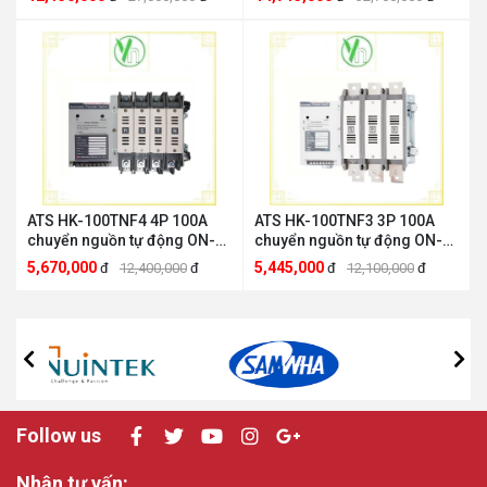
HANKWANG HK-800TNB3
HANKWANG HK-800TNB4
ATS HK-100TNF4 4P 100A
ATS HK-100TNF3 3P 100A
chuyển nguồn tự động ON-
chuyển nguồn tự động ON-
OFF-ON HANKWANGHK
OFF-ON HANKWANGHK
5,670,000
5,445,000
đ
12,400,000
đ
đ
12,100,000
đ
HANKWANG HK-100TNF4
HANKWANG HK-100TNF3
Follow us
Nhận tư vấn: