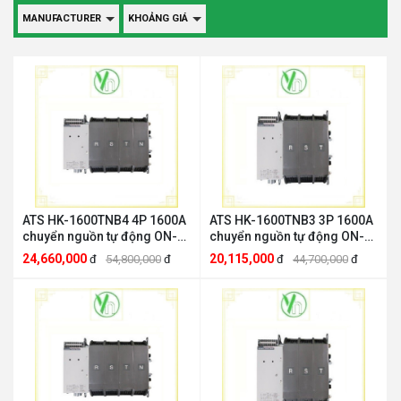
MANUFACTURER
KHOẢNG GIÁ
ATS HK-1600TNB4 4P 1600A
ATS HK-1600TNB3 3P 1600A
chuyển nguồn tự động ON-
chuyển nguồn tự động ON-
OFF-ON HANKWANG HK-
OFF-ON HANKWANGHK
24,660,000
20,115,000
đ
54,800,000
đ
đ
44,700,000
đ
1600TNB4.
HANKWANG HK-1600TNB3