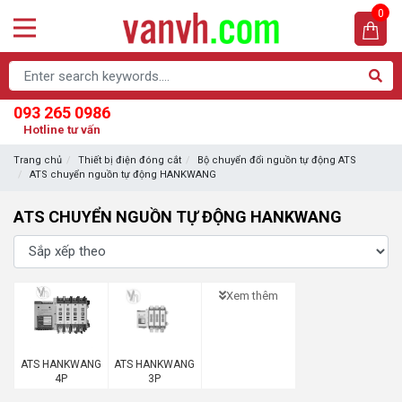
0
093 265 0986
Hotline tư vấn
Trang chủ
Thiết bị điện đóng cắt
Bộ chuyển đổi nguồn tự động ATS
ATS chuyển nguồn tự động HANKWANG
ATS CHUYỂN NGUỒN TỰ ĐỘNG HANKWANG
Xem thêm
ATS HANKWANG
ATS HANKWANG
4P
3P