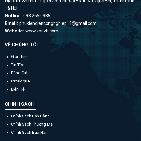
Địa chỉ:
Số nhà 1 ngõ 42 đường Đại Hưng,Xã Ngọc Hồi, Thành phố
Hà Nội
Hotline:
093 265 0986
Email:
phukiendiencongnghiep18@gmail.com
Website:
www.vanvh.com
VỀ CHÚNG TÔI
Giới Thiệu
Tin Tức
Bảng Giá
Catalogue
Liên Hệ
CHÍNH SÁCH
Chính Sách Bán Hàng
Chính Sách Thương Mại
Chính Sách Bảo Hành