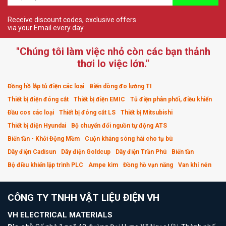
Receive discount codes, exclusive offers
via your Email every day.
"Chúng tôi làm việc nhỏ còn các bạn thảnh
thơi lo việc lớn."
Đồng hồ lắp tủ điện các loại
Biến dòng đo lường TI
Thiết bị điện đóng cắt
Thiết bị điện EMIC
Tủ điện phân phối, điều khiển
Đầu cos các loại
Thiết bị đóng cắt LS
Thiết bị Mitsubishi
Thiết bị điện Hyundai
Bộ chuyển đổi nguồn tự động ATS
Biến tần - Khởi Động Mềm
Cuộn kháng sóng hài cho tụ bù
Dây điện Cadisun
Dây điện Goldcup
Dây điện Trần Phú
Biến tần
Bộ điều khiển lập trình PLC
Ampe kìm
Đồng hồ vạn năng
Van khí nén
CÔNG TY TNHH VẬT LIỆU ĐIỆN VH
VH ELECTRICAL MATERIALS