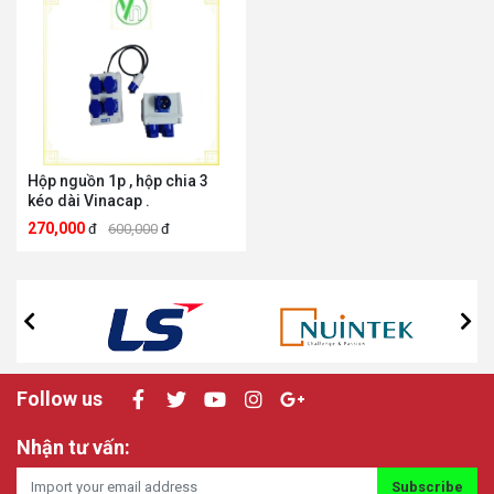
Hộp nguồn 1p , hộp chia 3
kéo dài Vinacap .
270,000
đ
600,000
đ
Follow us
Nhận tư vấn:
Subscribe