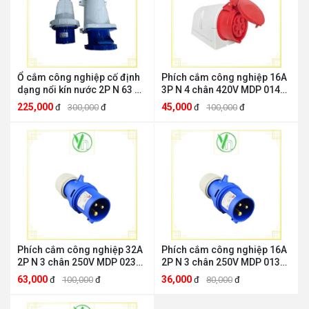
Ổ cắm công nghiệp cố định
Phích cắm công nghiệp 16A
dạng nổi kín nước 2P N 63 A
3P N 4 chân 420V MDP 014
IP 67 PCE IP 67
PCE MDP 014
225,000
45,000
đ
300,000
đ
đ
100,000
đ
Phích cắm công nghiệp 32A
Phích cắm công nghiệp 16A
2P N 3 chân 250V MDP 023
2P N 3 chân 250V MDP 013
PCE MDP 023
PCE MDP 013
63,000
36,000
đ
100,000
đ
đ
80,000
đ