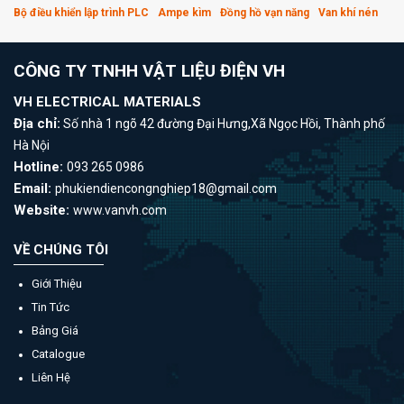
Bộ điều khiển lập trình PLC
Ampe kìm
Đồng hồ vạn năng
Van khí nén
CÔNG TY TNHH VẬT LIỆU ĐIỆN VH
VH ELECTRICAL MATERIALS
Địa chỉ:
Số nhà 1 ngõ 42 đường Đại Hưng,Xã Ngọc Hồi, Thành phố
Hà Nội
Hotline:
093 265 0986
Email:
phukiendiencongnghiep18@gmail.com
Website:
www.vanvh.com
VỀ CHÚNG TÔI
Giới Thiệu
Tin Tức
Bảng Giá
Catalogue
Liên Hệ