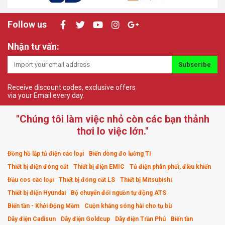
Follow us
Nhận tư vấn:
Subscribe
Receive discount codes, exclusive offers
via your Email every day.
"Chúng tôi làm việc nhỏ còn các bạn thảnh
thơi lo việc lớn."
Đồng hồ lắp tủ điện các loại
Biến dòng đo lường TI
Thiết bị điện đóng cắt
Thiết bị điện EMIC
Tủ điện phân phối, điều khiển
Đầu cos các loại
Thiết bị đóng cắt LS
Thiết bị Mitsubishi
Thiết bị điện Hyundai
Bộ chuyển đổi nguồn tự động ATS
Biến tần - Khởi Động Mềm
Cuộn kháng sóng hài cho tụ bù
Dây điện Cadisun
Dây điện Goldcup
Dây điện Trần Phú
Biến tần