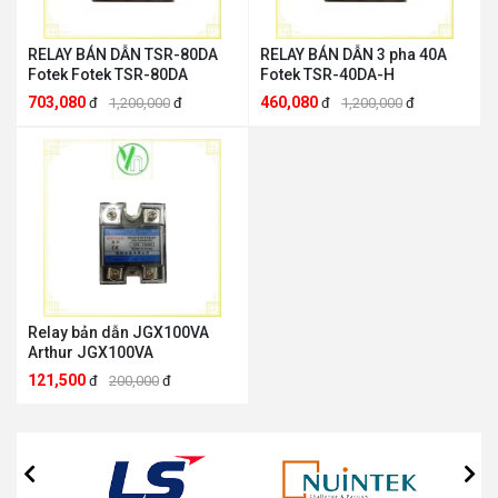
RELAY BÁN DẪN TSR-80DA
RELAY BÁN DẪN 3 pha 40A
Fotek Fotek TSR-80DA
Fotek TSR-40DA-H
703,080
460,080
đ
1,200,000
đ
đ
1,200,000
đ
Relay bản dẫn JGX100VA
Arthur JGX100VA
121,500
đ
200,000
đ