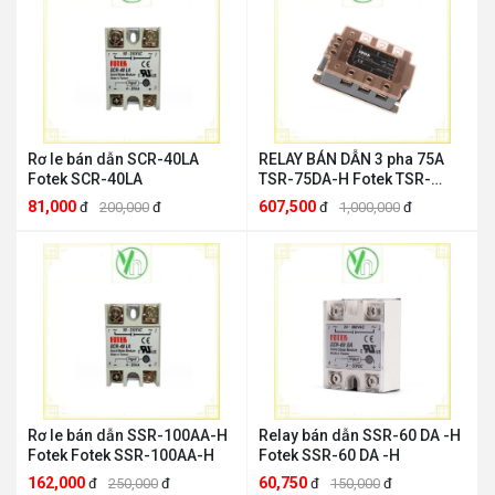
Rơ le bán dẫn SCR-40LA
RELAY BÁN DẪN 3 pha 75A
Fotek SCR-40LA
TSR-75DA-H Fotek TSR-
75DA-H
81,000
607,500
đ
200,000
đ
đ
1,000,000
đ
Rơ le bán dẫn SSR-100AA-H
Relay bán dẫn SSR-60 DA -H
Fotek Fotek SSR-100AA-H
Fotek SSR-60 DA -H
162,000
60,750
đ
250,000
đ
đ
150,000
đ