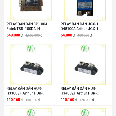
RELAY BÁN DẪN 3P 100A
RELAY BÁN DẪN JGX-1
Fotek TSR-100DA-H
D48100A Arthur JGX-1
D48100A
648,000
64,800
đ
1,600,000
đ
đ
100,000
đ
RELAY BÁN DẪN HUR-
RELAY BÁN DẪN HUR-
H3300ZF Arthur HUR-
H3400ZF Arthur HUR-
H3300ZF
H3400ZF
110,160
110,160
đ
150,000
đ
đ
150,000
đ