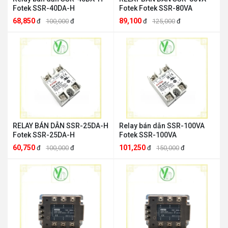
Fotek SSR-40DA-H
Fotek Fotek SSR-80VA
68,850
89,100
đ
100,000
đ
đ
125,000
đ
RELAY BÁN DẪN SSR-25DA-H
Relay bán dẫn SSR-100VA
Fotek SSR-25DA-H
Fotek SSR-100VA
60,750
101,250
đ
100,000
đ
đ
150,000
đ