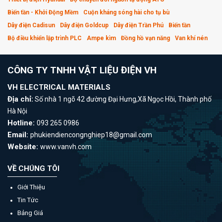
Biến tần - Khởi Động Mềm
Cuộn kháng sóng hài cho tụ bù
Dây điện Cadisun
Dây điện Goldcup
Dây điện Trần Phú
Biến tần
Bộ điều khiển lập trình PLC
Ampe kìm
Đồng hồ vạn năng
Van khí nén
CÔNG TY TNHH VẬT LIỆU ĐIỆN VH
VH ELECTRICAL MATERIALS
Địa chỉ:
Số nhà 1 ngõ 42 đường Đại Hưng,Xã Ngọc Hồi, Thành phố
Hà Nội
Hotline:
093 265 0986
Email:
phukiendiencongnghiep18@gmail.com
Website:
www.vanvh.com
VỀ CHÚNG TÔI
Giới Thiệu
Tin Tức
Bảng Giá