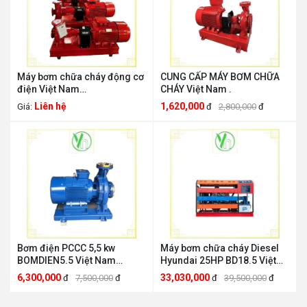
Máy bơm chữa cháy động cơ
CUNG CẤP MÁY BƠM CHỮA
điện Việt Nam
CHÁY Việt Nam .
maybomchuachay
Liên hệ
1,620,000
Giá:
đ
2,800,000
đ
Bơm điện PCCC 5,5 kw
Máy bơm chữa cháy Diesel
BOMDIEN5.5 Việt Nam
Hyundai 25HP BD18.5 Việt
BOMDIEN5.5
Nam BD18.5
6,300,000
33,030,000
đ
7,500,000
đ
đ
39,500,000
đ