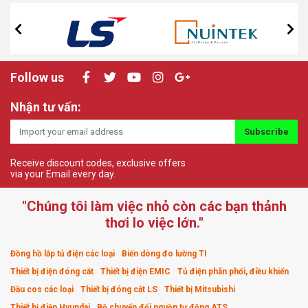
Follow us
Nhận tư vấn:
Subscribe
Receive discount codes, exclusive offers
via your Email every day.
"Chúng tôi làm việc nhỏ còn các bạn thảnh
thơi lo việc lớn."
Đồng hồ lắp tủ điện các loại
Biến dòng đo lường TI
Thiết bị điện đóng cắt
Thiết bị điện EMIC
Tủ điện phân phối, điều khiển
Đầu cos các loại
Thiết bị đóng cắt LS
Thiết bị Mitsubishi
Thiết bị điện Hyundai
Bộ chuyển đổi nguồn tự động ATS