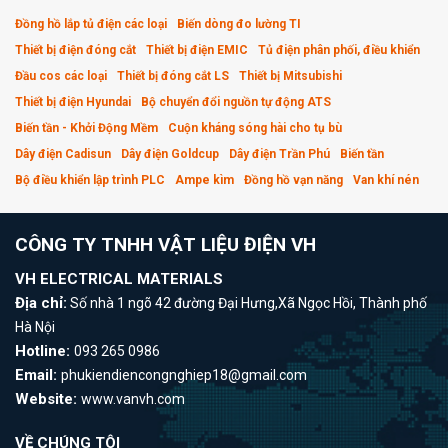
Đồng hồ lắp tủ điện các loại
Biến dòng đo lường TI
Thiết bị điện đóng cắt
Thiết bị điện EMIC
Tủ điện phân phối, điều khiển
Đầu cos các loại
Thiết bị đóng cắt LS
Thiết bị Mitsubishi
Thiết bị điện Hyundai
Bộ chuyển đổi nguồn tự động ATS
Biến tần - Khởi Động Mềm
Cuộn kháng sóng hài cho tụ bù
Dây điện Cadisun
Dây điện Goldcup
Dây điện Trần Phú
Biến tần
Bộ điều khiển lập trình PLC
Ampe kìm
Đồng hồ vạn năng
Van khí nén
CÔNG TY TNHH VẬT LIỆU ĐIỆN VH
VH ELECTRICAL MATERIALS
Địa chỉ:
Số nhà 1 ngõ 42 đường Đại Hưng,Xã Ngọc Hồi, Thành phố
Hà Nội
Hotline:
093 265 0986
Email:
phukiendiencongnghiep18@gmail.com
Website:
www.vanvh.com
VỀ CHÚNG TÔI