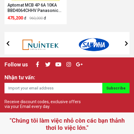
Aptomat MCB 4P 6A 10KA
BBD4064CHHV Panasonic
Panasonic BBD4064CHHV
475,200
đ
960,000
đ
Follow us
Nhận tư vấn:
Subscribe
Receive discount codes, exclusive offers
via your Email every day.
"Chúng tôi làm việc nhỏ còn các bạn thảnh
thơi lo việc lớn."