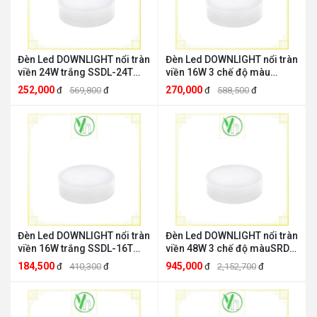
Đèn Led DOWNLIGHT nổi tràn
Đèn Led DOWNLIGHT nổi tràn
viền 24W trắng SSDL-24T
viền 16W 3 chế độ màu
MPE MPE SSDL-24T
SSDL-16/3C MPE MPE SSDL-
252,000
270,000
đ
569,800
đ
đ
588,500
đ
16/3C
Đèn Led DOWNLIGHT nổi tràn
Đèn Led DOWNLIGHT nổi tràn
viền 16W trắng SSDL-16T
viền 48W 3 chế độ màuSRDL-
MPE MPE SSDL-16T
48/3C MPE MPE SRDL-48/3C
184,500
945,000
đ
410,300
đ
đ
2,152,700
đ