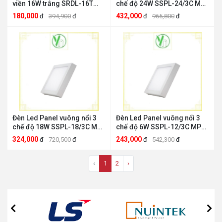
viền 16W trắng SRDL-16T
chế độ 24W SSPL-24/3C MPE
MPE MPE SRDL-16T
MPE SSPL-24/3C
180,000
432,000
đ
394,900
đ
đ
965,800
đ
Đèn Led Panel vuông nổi 3
Đèn Led Panel vuông nổi 3
chế độ 18W SSPL-18/3C MPE
chế độ 6W SSPL-12/3C MPE
MPE SSPL-18/3C
MPE SSPL-12/3C
324,000
243,000
đ
720,500
đ
đ
542,300
đ
‹
1
2
›