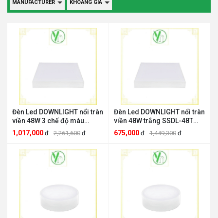
MANUFACTURER
KHOẢNG GIÁ
Đèn Led DOWNLIGHT nổi tràn
Đèn Led DOWNLIGHT nổi tràn
viền 48W 3 chế độ màu
viền 48W trắng SSDL-48T
SSDL-48 MPE MPE SSDL-48
MPE MPE SSDL-48T
1,017,000
675,000
đ
2,261,600
đ
đ
1,449,300
đ