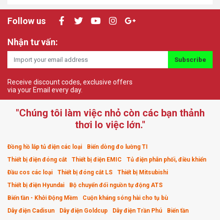
Follow us
Nhận tư vấn:
Subscribe
Receive discount codes, exclusive offers
via your Email every day.
"Chúng tôi làm việc nhỏ còn các bạn thảnh
thơi lo việc lớn."
Đồng hồ lắp tủ điện các loại
Biến dòng đo lường TI
Thiết bị điện đóng cắt
Thiết bị điện EMIC
Tủ điện phân phối, điều khiển
Đầu cos các loại
Thiết bị đóng cắt LS
Thiết bị Mitsubishi
Thiết bị điện Hyundai
Bộ chuyển đổi nguồn tự động ATS
Biến tần - Khởi Động Mềm
Cuộn kháng sóng hài cho tụ bù
Dây điện Cadisun
Dây điện Goldcup
Dây điện Trần Phú
Biến tần