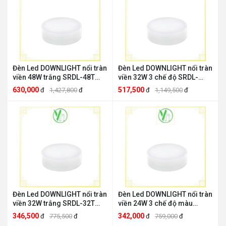
Đèn Led DOWNLIGHT nổi tràn
Đèn Led DOWNLIGHT nổi tràn
viền 48W trắng SRDL-48T
viền 32W 3 chế độ SRDL-
MPE MPE SRDL-48T
32/3C MPE MPE SRDL-32/3C
630,000
517,500
đ
1,427,800
đ
đ
1,149,500
đ
Đèn Led DOWNLIGHT nổi tràn
Đèn Led DOWNLIGHT nổi tràn
viền 32W trắng SRDL-32T
viền 24W 3 chế độ màu
MPE MPE SRDL-32T
SRDL-24/3C MPE MPE SRDL-
346,500
342,000
đ
775,500
đ
đ
759,000
đ
24/3C