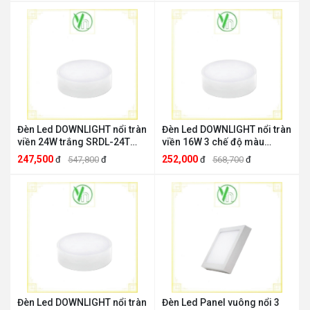
Đèn Led DOWNLIGHT nổi tràn
Đèn Led DOWNLIGHT nổi tràn
viền 24W trắng SRDL-24T
viền 16W 3 chế độ màu
MPE MPE SRDL-24T
SRDL-16/3C MPE MPE SRDL-
247,500
252,000
đ
547,800
đ
đ
568,700
đ
16/3C
Đèn Led DOWNLIGHT nổi tràn
Đèn Led Panel vuông nổi 3