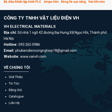
Bộ điều khiển lập trình PLC
Ampe kìm
Đồng hồ vạn năng
Van khí nén
CÔNG TY TNHH VẬT LIỆU ĐIỆN VH
VH ELECTRICAL MATERIALS
Địa chỉ:
Số nhà 1 ngõ 42 đường Đại Hưng,Xã Ngọc Hồi, Thành phố
Hà Nội
Hotline:
093 265 0986
Email:
phukiendiencongnghiep18@gmail.com
Website:
www.vanvh.com
VỀ CHÚNG TÔI
Giới Thiệu
Tin Tức
Bảng Giá
Catalogue
Liên Hệ