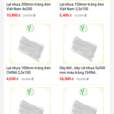
Lạt nhựa 200mm trắng đen
Lạt nhựa 150mm trắng đen
Việt Nam 4x200
Việt Nam 2,5x150
10,800
5,400
đ
24,000
đ
đ
12,000
đ
Lạt nhựa 100mm trắng đen
Dây thít , dây rút nhựa 5x300
CHINA 2,5x100
mm màu trắng CHINA
THIT30
4,500
36,000
đ
10,000
đ
đ
70,000
đ