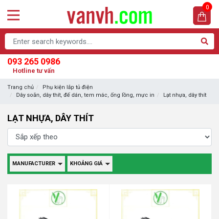
0
093 265 0986
Hotline tư vấn
Trang chủ
Phụ kiện lắp tủ điện
Dây soắn, dây thít, đế dán, tem mác, ống lồng, mực in
Lạt nhựa, dây thít
LẠT NHỰA, DÂY THÍT
MANUFACTURER
KHOẢNG GIÁ