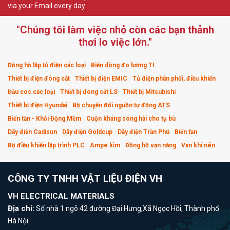
via your Email every day.
"Chúng tôi làm việc nhỏ còn các bạn thảnh
thơi lo việc lớn."
Đồng hồ lắp tủ điện các loại
Biến dòng đo lường TI
Thiết bị điện đóng cắt
Thiết bị điện EMIC
Tủ điện phân phối, điều khiển
Đầu cos các loại
Thiết bị đóng cắt LS
Thiết bị Mitsubishi
Thiết bị điện Hyundai
Bộ chuyển đổi nguồn tự động ATS
Biến tần - Khởi Động Mềm
Cuộn kháng sóng hài cho tụ bù
Dây điện Cadisun
Dây điện Goldcup
Dây điện Trần Phú
Biến tần
Bộ điều khiển lập trình PLC
Ampe kìm
Đồng hồ vạn năng
Van khí nén
CÔNG TY TNHH VẬT LIỆU ĐIỆN VH
VH ELECTRICAL MATERIALS
Địa chỉ:
Số nhà 1 ngõ 42 đường Đại Hưng,Xã Ngọc Hồi, Thành phố
Hà Nội