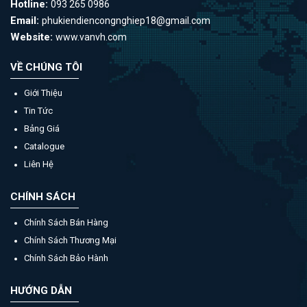
Hotline:
093 265 0986
Email:
phukiendiencongnghiep18@gmail.com
Website:
www.vanvh.com
VỀ CHÚNG TÔI
Giới Thiệu
Tin Tức
Bảng Giá
Catalogue
Liên Hệ
CHÍNH SÁCH
Chính Sách Bán Hàng
Chính Sách Thương Mại
Chính Sách Bảo Hành
HƯỚNG DẪN