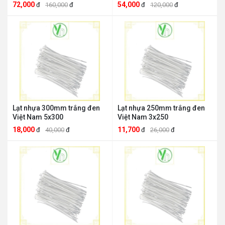
72,000
54,000
đ
160,000
đ
đ
120,000
đ
Lạt nhựa 300mm trắng đen
Lạt nhựa 250mm trắng đen
Việt Nam 5x300
Việt Nam 3x250
18,000
11,700
đ
40,000
đ
đ
26,000
đ