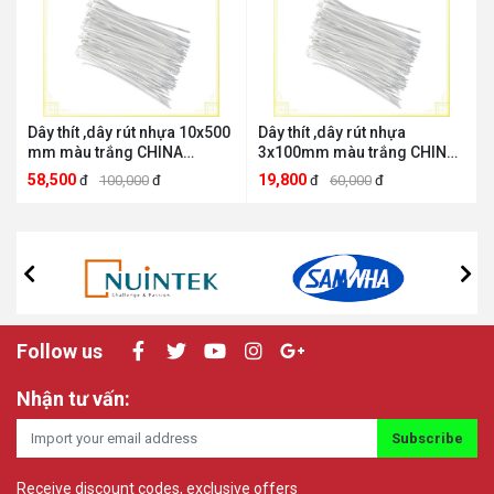
Dây thít ,dây rút nhựa 10x500
Dây thít ,dây rút nhựa
mm màu trắng CHINA
3x100mm màu trắng CHINA
THIT50
Thit100
58,500
19,800
đ
100,000
đ
đ
60,000
đ
Follow us
Nhận tư vấn:
Subscribe
Receive discount codes, exclusive offers