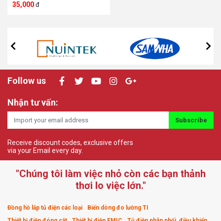
Imatek 4Cx0.25mm2
35,000
đ
Follow us
Nhận tư vấn:
Subscribe
Receive discount codes, exclusive offers
via your Email every day.
"Chúng tôi làm việc nhỏ còn các bạn thảnh
thơi lo việc lớn."
Đồng hồ lắp tủ điện các loại
Biến dòng đo lường TI
Thiết bị điện đóng cắt
Thiết bị điện EMIC
Tủ điện phân phối, điều khiển