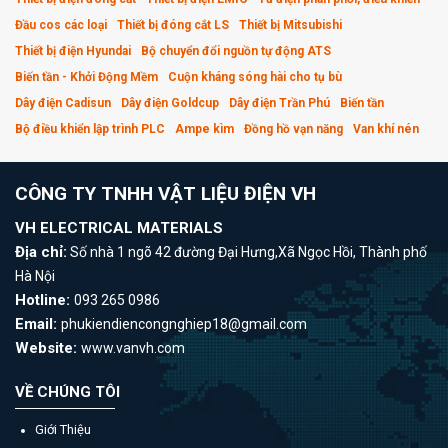
Đầu cos các loại
Thiết bị đóng cắt LS
Thiết bị Mitsubishi
Thiết bị điện Hyundai
Bộ chuyển đổi nguồn tự động ATS
Biến tần - Khởi Động Mềm
Cuộn kháng sóng hài cho tụ bù
Dây điện Cadisun
Dây điện Goldcup
Dây điện Trần Phú
Biến tần
Bộ điều khiển lập trình PLC
Ampe kìm
Đồng hồ vạn năng
Van khí nén
CÔNG TY TNHH VẬT LIỆU ĐIỆN VH
VH ELECTRICAL MATERIALS
Địa chỉ:
Số nhà 1 ngõ 42 đường Đại Hưng,Xã Ngọc Hồi, Thành phố
Hà Nội
Hotline:
093 265 0986
Email:
phukiendiencongnghiep18@gmail.com
Website:
www.vanvh.com
VỀ CHÚNG TÔI
Giới Thiệu