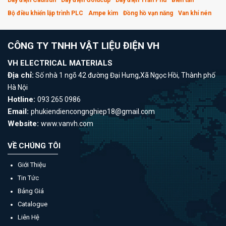
Bộ điều khiển lập trình PLC
Ampe kìm
Đồng hồ vạn năng
Van khí nén
CÔNG TY TNHH VẬT LIỆU ĐIỆN VH
VH ELECTRICAL MATERIALS
Địa chỉ:
Số nhà 1 ngõ 42 đường Đại Hưng,Xã Ngọc Hồi, Thành phố
Hà Nội
Hotline:
093 265 0986
Email:
phukiendiencongnghiep18@gmail.com
Website:
www.vanvh.com
VỀ CHÚNG TÔI
Giới Thiệu
Tin Tức
Bảng Giá
Catalogue
Liên Hệ