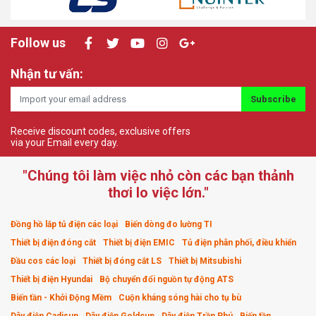
Follow us
Nhận tư vấn:
Subscribe
Receive discount codes, exclusive offers
via your Email every day.
"Chúng tôi làm việc nhỏ còn các bạn thảnh
thơi lo việc lớn."
Đồng hồ lắp tủ điện các loại
Biến dòng đo lường TI
Thiết bị điện đóng cắt
Thiết bị điện EMIC
Tủ điện phân phối, điều khiển
Đầu cos các loại
Thiết bị đóng cắt LS
Thiết bị Mitsubishi
Thiết bị điện Hyundai
Bộ chuyển đổi nguồn tự động ATS
Biến tần - Khởi Động Mềm
Cuộn kháng sóng hài cho tụ bù
Dây điện Cadisun
Dây điện Goldcup
Dây điện Trần Phú
Biến tần