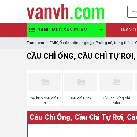
DANH MỤC SẢN PHẨM
TRANG 
Trang chủ
EMIC,Ổ cắm công nghiệp, Phòng nổ, trung thế
C
CẦU CHÌ ỐNG, CẦU CHÌ TỰ RƠI
Phụ kiện cầu chì tự
Cầu chì tự rơi
Cầu chì, ống chì
rơi
Siba
Cầu Chì Ống, Cầu Chì Tự Rơi, Cầ