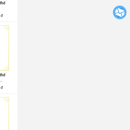
thế
đ
thế
đ