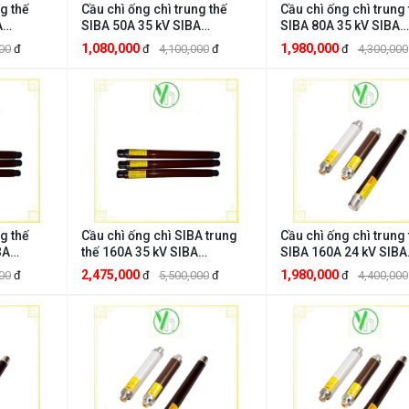
g thế
Cầu chì ống chì trung thế
Cầu chì ống chì trung 
A
SIBA 50A 35 kV SIBA
SIBA 80A 35 kV SIBA
CTTT35kV50A
CTTT35kV80A
1,080,000
1,980,000
00
đ
đ
4,100,000
đ
đ
4,300,000
g thế
Cầu chì ống chì SIBA trung
Cầu chì ống chì trung 
BA
thế 160A 35 kV SIBA
SIBA 160A 24 kV SIBA
CTTT35kV160A
CTTT24kv160A
2,475,000
1,980,000
00
đ
đ
5,500,000
đ
đ
4,400,000