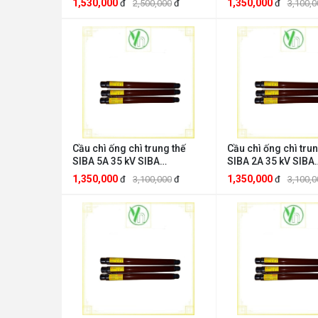
1,530,000
1,350,000
đ
2,500,000
đ
đ
3,100,0
Cầu chì ống chì trung thế
Cầu chì ống chì trun
SIBA 5A 35 kV SIBA
SIBA 2A 35 kV SIBA
CTTT35kV5A
CTTT35kV2A
1,350,000
1,350,000
đ
3,100,000
đ
đ
3,100,0