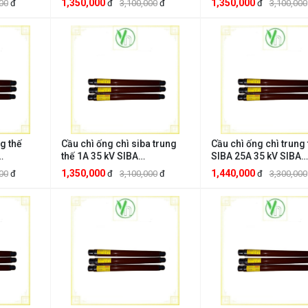
1,350,000
1,350,000
00
đ
đ
3,100,000
đ
đ
3,100,000
g thế
Cầu chì ống chì siba trung
Cầu chì ống chì trung 
thế 1A 35 kV SIBA
SIBA 25A 35 kV SIBA
CTTT35kV1A
CTTT35kV25A
1,350,000
1,440,000
00
đ
đ
3,100,000
đ
đ
3,300,000