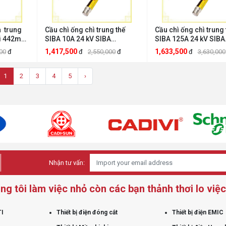
a trung
Cầu chì ống chì trung thế
Cầu chì ống chì trung 
ài 442mm
SIBA 10A 24 kV SIBA
SIBA 125A 24 kV SIBA
CTTT24kv10A
CTTT24kv125A
1,417,500
1,633,500
00
đ
đ
2,550,000
đ
đ
3,630,000
1
2
3
4
5
›
Nhận tư vấn:
ng tôi làm việc nhỏ còn các bạn thảnh thơi lo việc 
TI
Thiết bị điện đóng cắt
Thiết bị điện EMIC