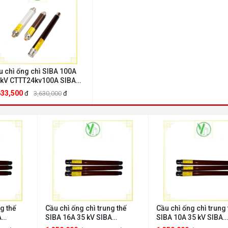
u chì ống chì SIBA 100A
 kV CTTT24kv100A SIBA
TT24kv100A
633,500
đ
3,630,000
đ
g thế
Cầu chì ống chì trung thế
Cầu chì ống chì trung 
A
SIBA 16A 35 kV SIBA
SIBA 10A 35 kV SIBA
CTTT35kV16A
CTTT35kV10A