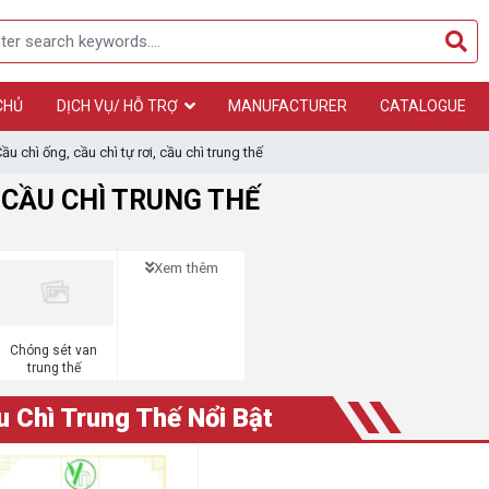
CHỦ
DỊCH VỤ/ HỖ TRỢ
MANUFACTURER
CATALOGUE
ầu chì ống, cầu chì tự rơi, cầu chì trung thế
, CẦU CHÌ TRUNG THẾ
Xem thêm
Chóng sét van
trung thế
u Chì Trung Thế Nổi Bật