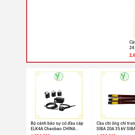
Cầ
24
CT
2,
Bộ cảnh báo sự cố đầu cáp
Cầu chì ống chì trun
ELK4A Chaobao CHINA
SIBA 20A 35 kV SIB
EKL4/C
CTTT35kV20A