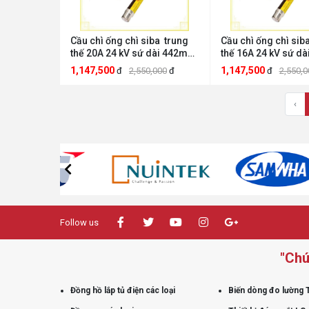
Cầu chì ống chì siba trung
Cầu chì ống chì sib
thế 20A 24 kV sứ dài 442mm
thế 16A 24 kV sứ d
SIBA CCTT24kv20A
SIBA CTTT24kv16A
1,147,500
1,147,500
đ
2,550,000
đ
đ
2,550,0
‹
Follow us
"Chú
Đồng hồ lắp tủ điện các loại
Biến dòng đo lường 