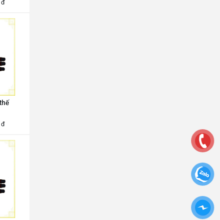
đ
thế
đ