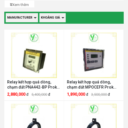
Xem thêm
MANUFACTURER
KHOẢNG GIÁ
Relay kết hợp quá dòng,
Relay kết hợp quá dòng,
chạm đất PNA442-BP Prok
chạm đất MPOCEFR Prok
Dividces PROK DEVICES
Dividces PROK DEVICES
2,880,000
1,890,000
đ
5,400,000
đ
đ
3,500,000
đ
PNA442-BP
MPOCEFR