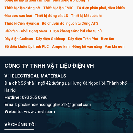
Đồng hồ lắp tủ điện các loại
Biến dòng đo lường TI
Thiết bị điện đóng cắt
Thiết bị điện EMIC
Tủ điện phân phối, điều khiển
Đầu cos các loại
Thiết bị đóng cắt LS
Thiết bị Mitsubishi
Thiết bị điện Hyundai
Bộ chuyển đổi nguồn tự động ATS
Biến tần - Khởi Động Mềm
Cuộn kháng sóng hài cho tụ bù
Dây điện Cadisun
Dây điện Goldcup
Dây điện Trần Phú
Biến tần
Bộ điều khiển lập trình PLC
Ampe kìm
Đồng hồ vạn năng
Van khí nén
CÔNG TY TNHH VẬT LIỆU ĐIỆN VH
VH ELECTRICAL MATERIALS
Địa chỉ:
Số nhà 1 ngõ 42 đường Đại Hưng,Xã Ngọc Hồi, Thành phố
Hà Nội
Hotline:
093 265 0986
Email:
phukiendiencongnghiep18@gmail.com
Website:
www.vanvh.com
VỀ CHÚNG TÔI