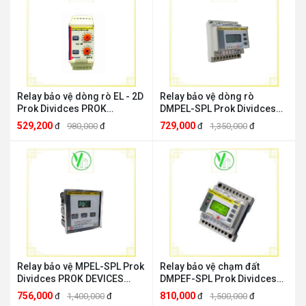
Relay bảo vệ dòng rò EL - 2D
Relay bảo vệ dòng rò
Prok Dividces PROK
DMPEL-SPL Prok Dividces
DEVICES EL-2D
PROK DEVICES DMPEL-SPL
529,200
729,000
đ
980,000
đ
đ
1,350,000
đ
Relay bảo vệ MPEL-SPL Prok
Relay bảo vệ chạm đất
Dividces PROK DEVICES
DMPEF-SPL Prok Dividces
MPEL-SPL
PROK DEVICES DMPEF-SPL
756,000
810,000
đ
1,400,000
đ
đ
1,500,000
đ