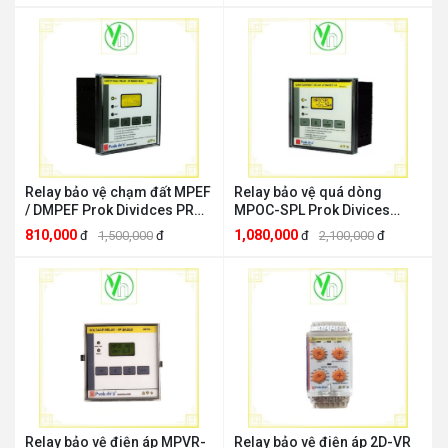
Relay bảo vệ chạm đất MPEF
Relay bảo vệ quá dòng
/ DMPEF Prok Dividces PROK
MPOC-SPL Prok Divices
DEVICES MPEF-SPL
PROK DEVICES MPOC-SPL
810,000
1,080,000
đ
1,500,000
đ
đ
2,100,000
đ
Relay bảo vệ điện áp MPVR-
Relay bảo vệ điện áp 2D-VR