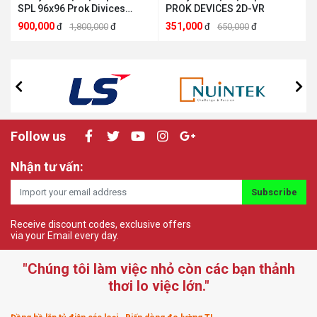
SPL 96x96 Prok Divices
PROK DEVICES 2D-VR
PROK DEVICES MPVR-SPL
900,000
351,000
đ
1,800,000
đ
đ
650,000
đ
Follow us
Nhận tư vấn:
Subscribe
Receive discount codes, exclusive offers
via your Email every day.
"Chúng tôi làm việc nhỏ còn các bạn thảnh
thơi lo việc lớn."