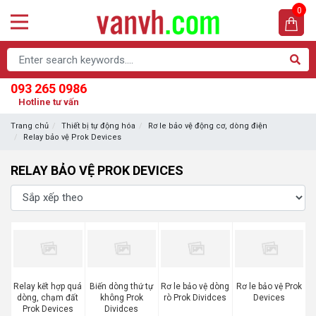
0
093 265 0986
Hotline tư vấn
Trang chủ
Thiết bị tự động hóa
Rơ le bảo vệ động cơ, dòng điện
Relay bảo vệ Prok Devices
RELAY BẢO VỆ PROK DEVICES
Relay kết hợp quá
Biến dòng thứ tự
Rơ le bảo vệ dòng
Rơ le bảo vệ Prok
dòng, chạm đất
không Prok
rò Prok Dividces
Devices
Prok Devices
Dividces