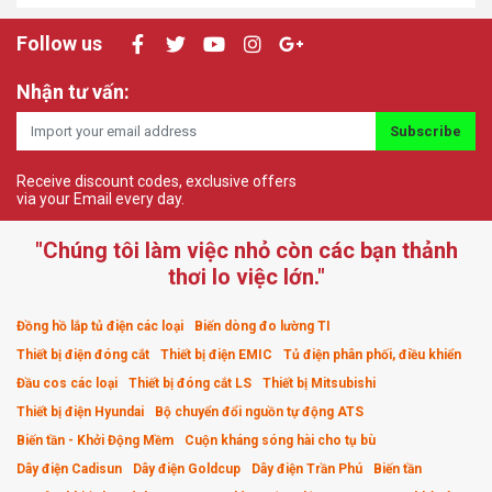
Follow us
Nhận tư vấn:
Subscribe
Receive discount codes, exclusive offers
via your Email every day.
"Chúng tôi làm việc nhỏ còn các bạn thảnh
thơi lo việc lớn."
Đồng hồ lắp tủ điện các loại
Biến dòng đo lường TI
Thiết bị điện đóng cắt
Thiết bị điện EMIC
Tủ điện phân phối, điều khiển
Đầu cos các loại
Thiết bị đóng cắt LS
Thiết bị Mitsubishi
Thiết bị điện Hyundai
Bộ chuyển đổi nguồn tự động ATS
Biến tần - Khởi Động Mềm
Cuộn kháng sóng hài cho tụ bù
Dây điện Cadisun
Dây điện Goldcup
Dây điện Trần Phú
Biến tần