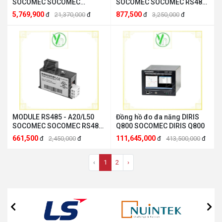
SOCOMEC SOCOMEC
SOCOMEC SOCOMEC RS485
ETHERNET - A30
- A30
5,769,900
877,500
đ
21,370,000
đ
đ
3,250,000
đ
MODULE RS485 - A20/L50
Đồng hồ đo đa năng DIRIS
SOCOMEC SOCOMEC RS485
Q800 SOCOMEC DIRIS Q800
- A20/L50
661,500
111,645,000
đ
2,450,000
đ
đ
413,500,000
đ
‹
1
2
›