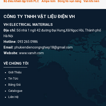
Bộ điều khiển lập trình PLC
Ampe kìm
Đồng hồ vạn năng
Van khí nén
CÔNG TY TNHH VẬT LIỆU ĐIỆN VH
VH ELECTRICAL MATERIALS
Địa chỉ:
Số nhà 1 ngõ 42 đường Đại Hưng,Xã Ngọc Hồi, Thành phố
Hà Nội
Hotline:
093 265 0986
Email:
phukiendiencongnghiep18@gmail.com
Website:
www.vanvh.com
VỀ CHÚNG TÔI
Giới Thiệu
Tin Tức
Bảng Giá
Catalogue
Liên Hệ