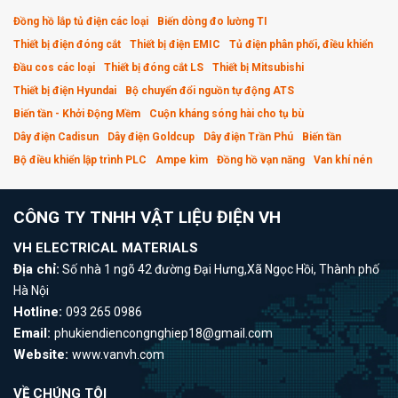
Đồng hồ lắp tủ điện các loại
Biến dòng đo lường TI
Thiết bị điện đóng cắt
Thiết bị điện EMIC
Tủ điện phân phối, điều khiển
Đầu cos các loại
Thiết bị đóng cắt LS
Thiết bị Mitsubishi
Thiết bị điện Hyundai
Bộ chuyển đổi nguồn tự động ATS
Biến tần - Khởi Động Mềm
Cuộn kháng sóng hài cho tụ bù
Dây điện Cadisun
Dây điện Goldcup
Dây điện Trần Phú
Biến tần
Bộ điều khiển lập trình PLC
Ampe kìm
Đồng hồ vạn năng
Van khí nén
CÔNG TY TNHH VẬT LIỆU ĐIỆN VH
VH ELECTRICAL MATERIALS
Địa chỉ:
Số nhà 1 ngõ 42 đường Đại Hưng,Xã Ngọc Hồi, Thành phố
Hà Nội
Hotline:
093 265 0986
Email:
phukiendiencongnghiep18@gmail.com
Website:
www.vanvh.com
VỀ CHÚNG TÔI