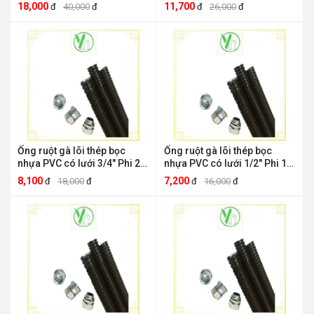
32 DPON114 Việt Nam
DPON100 Việt Nam
18,000
11,700
đ
40,000
đ
đ
26,000
đ
DPON114
DPON100
Ống ruột gà lõi thép bọc
Ống ruột gà lõi thép bọc
nhựa PVC có lưới 3/4" Phi 20
nhựa PVC có lưới 1/2" Phi 16
Việt Nam DPON34
Việt Nam DPON12
8,100
7,200
đ
18,000
đ
đ
16,000
đ