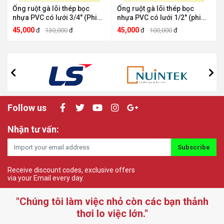
Ống ruột gà lõi thép bọc
Ống ruột gà lõi thép bọc
nhựa PVC có lưới 3/4" (Phi
nhựa PVC có lưới 1/2" (phi
22) HMBI034 Việt Nam
15) HMBI012 Việt Nam
45,000
45,000
đ
130,000
đ
đ
100,000
đ
HMBI034
HMBI012
Follow us
Nhận tư vấn:
Subscribe
Receive discount codes, exclusive offers
via your Email every day.
"Chúng tôi làm việc nhỏ còn các bạn thảnh
thơi lo việc lớn."