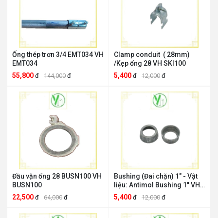
Ống thép trơn 3/4 EMT034 VH
Clamp conduit ( 28mm)
EMT034
/Kẹp ống 28 VH SKI100
55,800
5,400
đ
144,000
đ
đ
12,000
đ
Đầu vặn ống 28 BUSN100 VH
Bushing (Đai chặn) 1" - Vật
BUSN100
liệu: Antimol Bushing 1'' VH
VH Bushing 1''
22,500
5,400
đ
64,000
đ
đ
12,000
đ