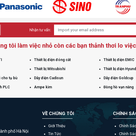
Nhận tư vấn:
ng tôi làm việc nhỏ còn các bạn thảnh thơi lo việc 
TI
Thiết bị điện đóng cắt
Thiết bị điện EMIC
Thiết bị Mitsubishi
Thiết bị điện Hyund
 cho tụ bù
Dây điện Cadisun
Dây điện Goldcup
nh PLC
Ampe kìm
Đồng hồ vạn năng
VỀ CHÚNG TÔI
CHÍNH S
Giới Thiệu
Chính Sá
ành phố Hà Nội
Tin Tức
Chính Sá