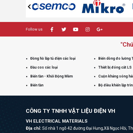
Follow us
"Chú
Đồng hồ lắp tủ điện các loại
Biến dòng đo lường 
Đầu cos các loại
Thiết bị đóng cắt LS
Biến tần - Khởi Động Mềm
Cuộn kháng sóng hài
Biến tần
Bộ điều khiển lập trì
CÔNG TY TNHH VẬT LIỆU ĐIỆN VH
VH ELECTRICAL MATERIALS
Địa chỉ:
Số nhà 1 ngõ 42 đường Đại Hưng,Xã Ngọc Hồi, Th