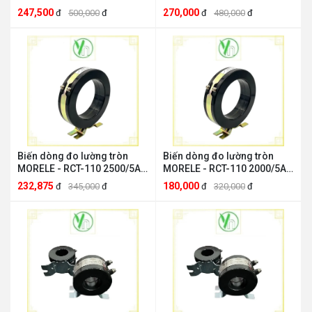
RCT 4000/5A
MORELE RCT 3000/5A
247,500
270,000
đ
500,000
đ
đ
480,000
đ
Biến dòng đo lường tròn
Biến dòng đo lường tròn
MORELE - RCT-110 2500/5A
MORELE - RCT-110 2000/5A
MORELE RCT 2500/5A
MORELE RCT 2000/5
232,875
180,000
đ
345,000
đ
đ
320,000
đ