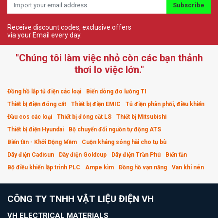
Subscribe
Receive discount codes, exclusive offers
via your Email every day.
"Chúng tôi làm việc nhỏ còn các bạn thảnh
thơi lo việc lớn."
Đồng hồ lắp tủ điện các loại
Biến dòng đo lường TI
Thiết bị điện đóng cắt
Thiết bị điện EMIC
Tủ điện phân phối, điều khiển
Đầu cos các loại
Thiết bị đóng cắt LS
Thiết bị Mitsubishi
Thiết bị điện Hyundai
Bộ chuyển đổi nguồn tự động ATS
Biến tần - Khởi Động Mềm
Cuộn kháng sóng hài cho tụ bù
Dây điện Cadisun
Dây điện Goldcup
Dây điện Trần Phú
Biến tần
Bộ điều khiển lập trình PLC
Ampe kìm
Đồng hồ vạn năng
Van khí nén
CÔNG TY TNHH VẬT LIỆU ĐIỆN VH
VH ELECTRICAL MATERIALS