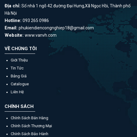
Địa chỉ:
Số nhà 1 ngõ 42 đường Đại Hưng,Xã Ngọc Hồi, Thành phố
Hà Nội
Hotline:
093 265 0986
Email:
phukiendiencongnghiep18@gmail.com
Website:
www.vanvh.com
VỀ CHÚNG TÔI
Giới Thiệu
Tin Tức
Bảng Giá
Catalogue
Liên Hệ
CHÍNH SÁCH
Chính Sách Bán Hàng
Chính Sách Thương Mại
Chính Sách Bảo Hành