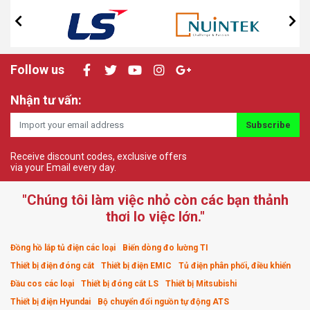
Follow us
Nhận tư vấn:
Subscribe
Receive discount codes, exclusive offers
via your Email every day.
"Chúng tôi làm việc nhỏ còn các bạn thảnh
thơi lo việc lớn."
Đồng hồ lắp tủ điện các loại
Biến dòng đo lường TI
Thiết bị điện đóng cắt
Thiết bị điện EMIC
Tủ điện phân phối, điều khiển
Đầu cos các loại
Thiết bị đóng cắt LS
Thiết bị Mitsubishi
Thiết bị điện Hyundai
Bộ chuyển đổi nguồn tự động ATS