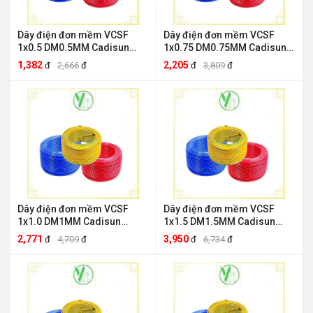
Dây điện đơn mềm VCSF
Dây điện đơn mềm VCSF
1x0.5 DM0.5MM Cadisun
1x0.75 DM0.75MM Cadisun
DM0.5MM
DM0.75MM
1,382
2,205
đ
2,666
đ
đ
3,809
đ
Dây điện đơn mềm VCSF
Dây điện đơn mềm VCSF
1x1.0 DM1MM Cadisun
1x1.5 DM1.5MM Cadisun
DM1MM
DM1.5MM
2,771
3,950
đ
4,709
đ
đ
6,734
đ