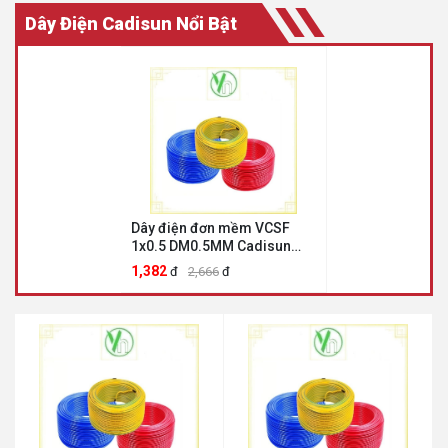
Dây Điện Cadisun Nổi Bật
Dây điện đơn mềm VCSF
1x0.5 DM0.5MM Cadisun
DM0.5MM
1,382
đ
2,666
đ