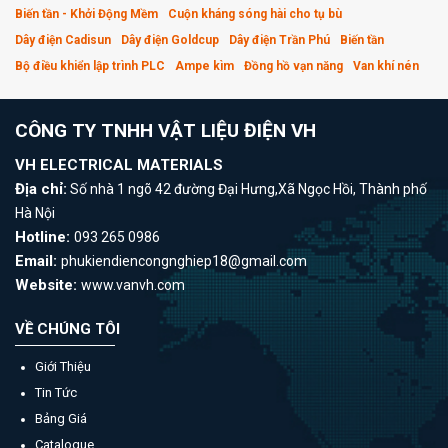
Biến tần - Khởi Động Mềm
Cuộn kháng sóng hài cho tụ bù
Dây điện Cadisun
Dây điện Goldcup
Dây điện Trần Phú
Biến tần
Bộ điều khiển lập trình PLC
Ampe kìm
Đồng hồ vạn năng
Van khí nén
CÔNG TY TNHH VẬT LIỆU ĐIỆN VH
VH ELECTRICAL MATERIALS
Địa chỉ:
Số nhà 1 ngõ 42 đường Đại Hưng,Xã Ngọc Hồi, Thành phố
Hà Nội
Hotline:
093 265 0986
Email:
phukiendiencongnghiep18@gmail.com
Website:
www.vanvh.com
VỀ CHÚNG TÔI
Giới Thiệu
Tin Tức
Bảng Giá
Catalogue