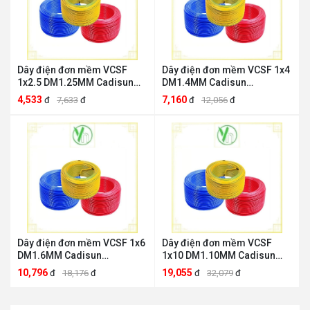
Dây điện đơn mềm VCSF
Dây điện đơn mềm VCSF 1x4
1x2.5 DM1.25MM Cadisun
DM1.4MM Cadisun
DM1.25MM
DM1.4MM
4,533
7,160
đ
7,633
đ
đ
12,056
đ
Dây điện đơn mềm VCSF 1x6
Dây điện đơn mềm VCSF
DM1.6MM Cadisun
1x10 DM1.10MM Cadisun
DM1.6MM
DM1.10MM
10,796
19,055
đ
18,176
đ
đ
32,079
đ