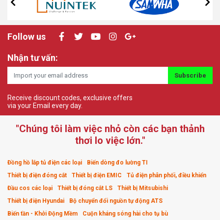
Follow us
Nhận tư vấn:
Subscribe
Receive discount codes, exclusive offers
via your Email every day.
"Chúng tôi làm việc nhỏ còn các bạn thảnh
thơi lo việc lớn."
Đồng hồ lắp tủ điện các loại
Biến dòng đo lường TI
Thiết bị điện đóng cắt
Thiết bị điện EMIC
Tủ điện phân phối, điều khiển
Đầu cos các loại
Thiết bị đóng cắt LS
Thiết bị Mitsubishi
Thiết bị điện Hyundai
Bộ chuyển đổi nguồn tự động ATS
Biến tần - Khởi Động Mềm
Cuộn kháng sóng hài cho tụ bù