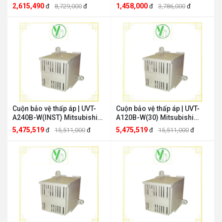
FIX Mitsubishi MI-403F-W
2,615,490
1,458,000
đ
8,729,000
đ
đ
3,786,000
đ
Cuộn bảo vệ thấp áp | UVT-
Cuộn bảo vệ thấp áp | UVT-
A240B-W(INST) Mitsubishi
A120B-W(30) Mitsubishi
UVT-A240B-W(INST)
UVT-A120B-W(30)
5,475,519
5,475,519
đ
15,511,000
đ
đ
15,511,000
đ