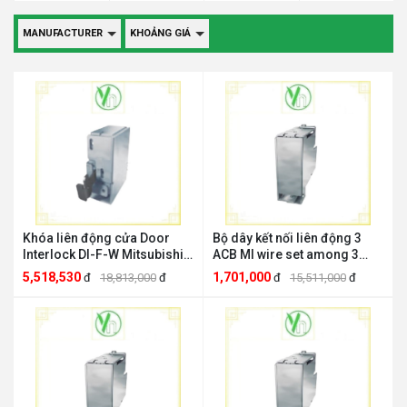
MANUFACTURER
KHOẢNG GIÁ
Khóa liên động cửa Door
Bộ dây kết nối liên động 3
Interlock DI-F-W Mitsubishi
ACB MI wire set among 3
DI-F-W
ACBs Mitsubishi MI-IW-W
5,518,530
1,701,000
đ
18,813,000
đ
đ
15,511,000
đ