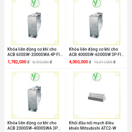
Khóa liên động cơ khí cho
Khóa liên động cơ khí cho
ACB 630SW-2000SWA 4P FIX
ACB 4000SW-6300SW 3P FIX
Mitsubishi MI-204F-W
Mitsubishi MI-633F-W
1,782,000
4,050,000
đ
8,729,000
đ
đ
15,511,000
đ
Khóa liên động cơ khí cho
Khối đầu nối mạch điều
ACB 2000SW-4000SWA 3P
khiển Mitsubishi ATC2-W