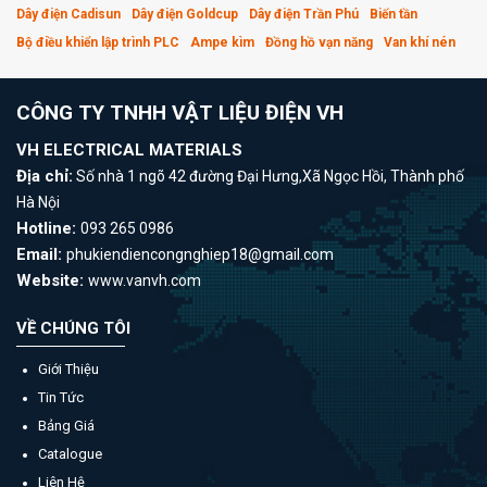
Dây điện Cadisun
Dây điện Goldcup
Dây điện Trần Phú
Biến tần
Bộ điều khiển lập trình PLC
Ampe kìm
Đồng hồ vạn năng
Van khí nén
CÔNG TY TNHH VẬT LIỆU ĐIỆN VH
VH ELECTRICAL MATERIALS
Địa chỉ:
Số nhà 1 ngõ 42 đường Đại Hưng,Xã Ngọc Hồi, Thành phố
Hà Nội
Hotline:
093 265 0986
Email:
phukiendiencongnghiep18@gmail.com
Website:
www.vanvh.com
VỀ CHÚNG TÔI
Giới Thiệu
Tin Tức
Bảng Giá
Catalogue
Liên Hệ