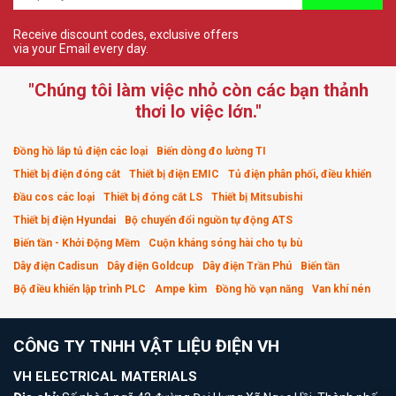
Receive discount codes, exclusive offers
via your Email every day.
"Chúng tôi làm việc nhỏ còn các bạn thảnh
thơi lo việc lớn."
Đồng hồ lắp tủ điện các loại
Biến dòng đo lường TI
Thiết bị điện đóng cắt
Thiết bị điện EMIC
Tủ điện phân phối, điều khiển
Đầu cos các loại
Thiết bị đóng cắt LS
Thiết bị Mitsubishi
Thiết bị điện Hyundai
Bộ chuyển đổi nguồn tự động ATS
Biến tần - Khởi Động Mềm
Cuộn kháng sóng hài cho tụ bù
Dây điện Cadisun
Dây điện Goldcup
Dây điện Trần Phú
Biến tần
Bộ điều khiển lập trình PLC
Ampe kìm
Đồng hồ vạn năng
Van khí nén
CÔNG TY TNHH VẬT LIỆU ĐIỆN VH
VH ELECTRICAL MATERIALS