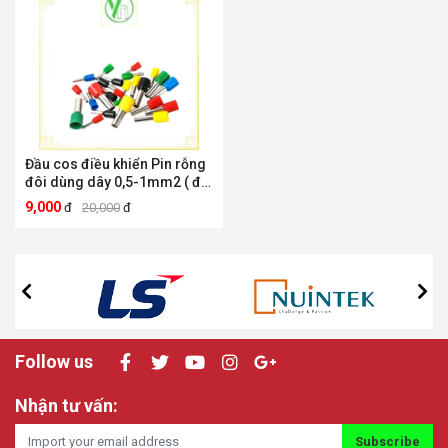
Đầu cos điều khiển Pin rỗng
đôi dùng dây 0,5-1mm2 ( đỏ
vàng, xanh) TE 7508 CHINA
9,000
đ
20,000
đ
TE 7508
Follow us
Nhận tư vấn:
Subscribe