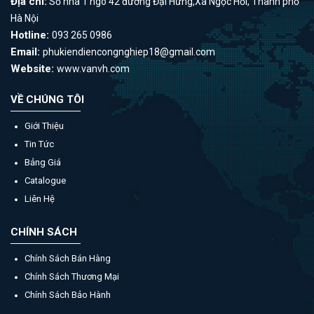
Địa chỉ:
Số nhà 1 ngõ 42 đường Đại Hưng,Xã Ngọc Hồi, Thành phố
Hà Nội
Hotline:
093 265 0986
Email:
phukiendiencongnghiep18@gmail.com
Website:
www.vanvh.com
VỀ CHÚNG TÔI
Giới Thiệu
Tin Tức
Bảng Giá
Catalogue
Liên Hệ
CHÍNH SÁCH
Chính Sách Bán Hàng
Chính Sách Thương Mại
Chính Sách Bảo Hành