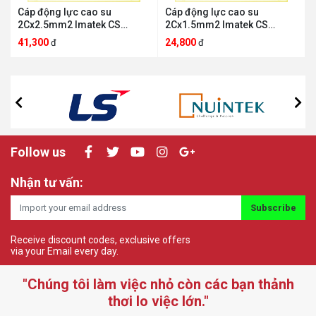
Cáp động lực cao su
Cáp động lực cao su
2Cx2.5mm2 Imatek CS
2Cx1.5mm2 Imatek CS
2Cx2.5mm2
2Cx1.5mm2
41,300
24,800
đ
đ
Follow us
Nhận tư vấn:
Subscribe
Receive discount codes, exclusive offers
via your Email every day.
"Chúng tôi làm việc nhỏ còn các bạn thảnh
thơi lo việc lớn."