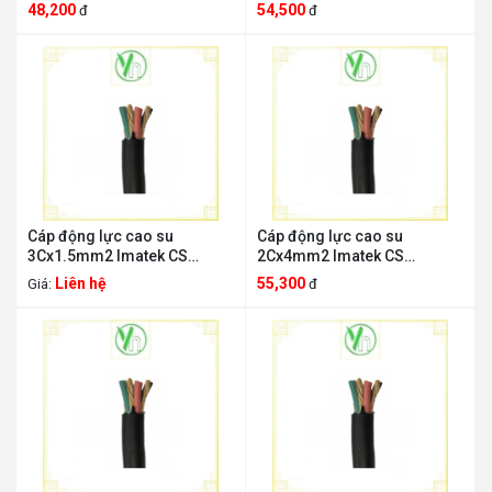
4Cx1.5mm2
3Cx2.5mm2
48,200
54,500
đ
đ
Cáp động lực cao su
Cáp động lực cao su
3Cx1.5mm2 Imatek CS
2Cx4mm2 Imatek CS
3Cx1.5mm2
2Cx4mm2
Liên hệ
55,300
Giá:
đ