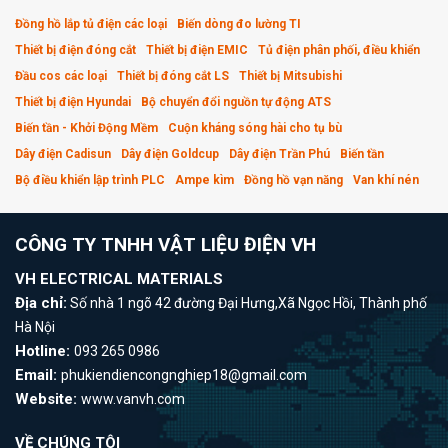
Đồng hồ lắp tủ điện các loại
Biến dòng đo lường TI
Thiết bị điện đóng cắt
Thiết bị điện EMIC
Tủ điện phân phối, điều khiển
Đầu cos các loại
Thiết bị đóng cắt LS
Thiết bị Mitsubishi
Thiết bị điện Hyundai
Bộ chuyển đổi nguồn tự động ATS
Biến tần - Khởi Động Mềm
Cuộn kháng sóng hài cho tụ bù
Dây điện Cadisun
Dây điện Goldcup
Dây điện Trần Phú
Biến tần
Bộ điều khiển lập trình PLC
Ampe kìm
Đồng hồ vạn năng
Van khí nén
CÔNG TY TNHH VẬT LIỆU ĐIỆN VH
VH ELECTRICAL MATERIALS
Địa chỉ:
Số nhà 1 ngõ 42 đường Đại Hưng,Xã Ngọc Hồi, Thành phố
Hà Nội
Hotline:
093 265 0986
Email:
phukiendiencongnghiep18@gmail.com
Website:
www.vanvh.com
VỀ CHÚNG TÔI