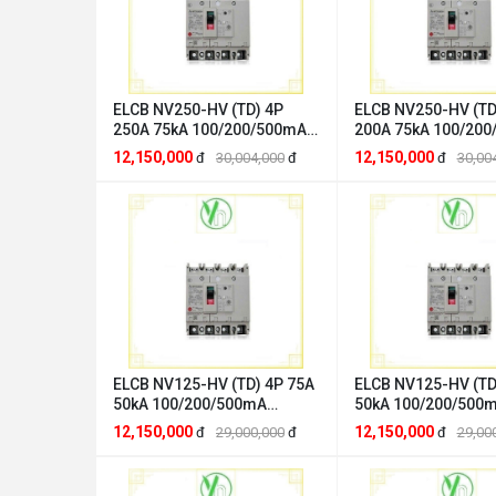
ELCB NV250-HV (TD) 4P
ELCB NV250-HV (TD
250A 75kA 100/200/500mA
200A 75kA 100/20
2DG256A00006F Mitsubishi
2DJ254A00008M Mi
12,150,000
12,150,000
đ
30,004,000
đ
đ
30,00
Mitsubishi 2DG256A00006F
Mitsubishi 2DJ25
ELCB NV125-HV (TD) 4P 75A
ELCB NV125-HV (TD
50kA 100/200/500mA
50kA 100/200/500
2DG271A00003K Mitsubishi
2DG269A00003J Mit
12,150,000
12,150,000
đ
29,000,000
đ
đ
29,00
Mitsubishi 2DG271A00003K
Mitsubishi 2DG269