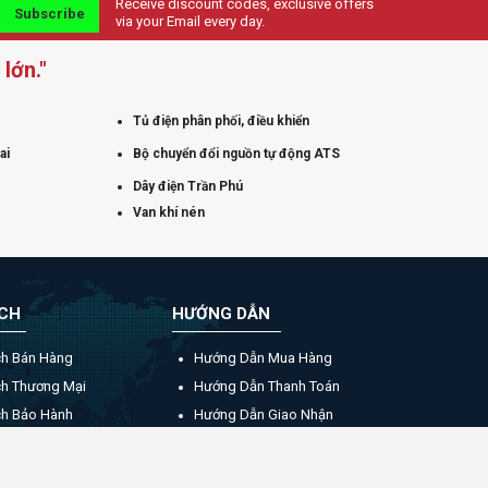
Receive discount codes, exclusive offers
Subscribe
via your Email every day.
lớn."
Tủ điện phân phối, điều khiển
ai
Bộ chuyển đổi nguồn tự động ATS
Dây điện Trần Phú
Van khí nén
ÁCH
HƯỚNG DẪN
ch Bán Hàng
Hướng Dẫn Mua Hàng
ch Thương Mại
Hướng Dẫn Thanh Toán
ch Bảo Hành
Hướng Dẫn Giao Nhận