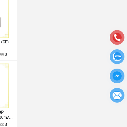
 (CE)
000
đ
ubishi
00000B
3P
500mA
bishi
000
đ