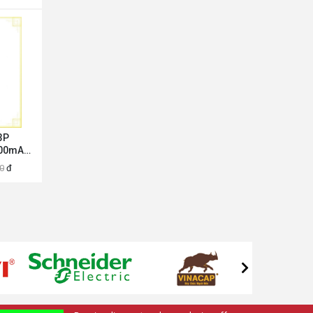
0005T
3P
500mA
ubishi
0
đ
0000AG