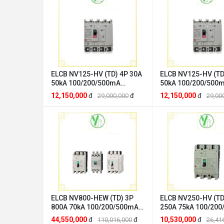
ELCB NV125-HV (TD) 4P 30A
ELCB NV125-HV (TD
50kA 100/200/500mA
50kA 100/200/500
2DG265A00009 Mitsubishi
2DG264A0000AL Mit
12,150,000
12,150,000
đ
29,000,000
đ
đ
29,00
Mitsubishi 2DG265A00009
Mitsubishi 2DG264
ELCB NV800-HEW (TD) 3P
ELCB NV250-HV (TD
800A 70kA 100/200/500mA
250A 75kA 100/20
2GM316A000009 Mitsubishi
2DJ226A000029 Mit
44,550,000
10,530,000
đ
110,016,000
đ
đ
26,41