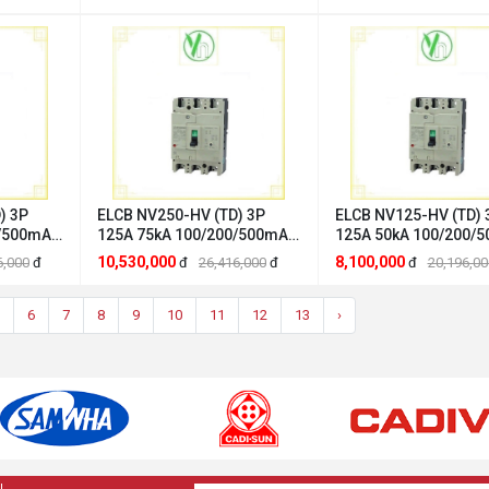
A000029
Mitsubishi 2DJ225A000075
Mitsubishi 2DJ224A0
) 3P
ELCB NV250-HV (TD) 3P
ELCB NV125-HV (TD) 
0/500mA
125A 75kA 100/200/500mA
125A 50kA 100/200/
subishi
2DJ221A000072 Mitsubishi
2DG237A0000AG Mits
10,530,000
8,100,000
6,000
đ
đ
26,416,000
đ
đ
20,196,00
A000073
Mitsubishi 2DJ221A000072
Mitsubishi 2DG237A
6
7
8
9
10
11
12
13
›