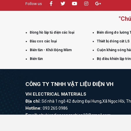
Follow us
"Chú
Đồng hồ lắp tủ điện các loại
Biến dòng đo lường 
Đầu cos các loại
Thiết bị đóng cắt LS
Biến tần - Khởi Động Mềm
Cuộn kháng sóng hài
Biến tần
Bộ điều khiển lập trì
CÔNG TY TNHH VẬT LIỆU ĐIỆN VH
VH ELECTRICAL MATERIALS
Địa chỉ:
Số nhà 1 ngõ 42 đường Đại Hưng,Xã Ngọc Hồi, Th
Hotline:
093 265 0986
Email:
phukiendiencongnghiep18@gmail.com
Website:
www.vanvh.com