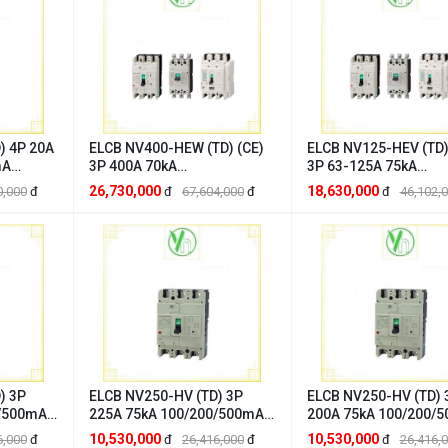
) 4P 20A
ELCB NV400-HEW (TD) (CE)
ELCB NV125-HEV (TD)
mA
3P 400A 70kA
3P 63-125A 75kA
subishi
100/200/500mA
100/200/500mA
26,730,000
18,630,000
0,000
đ
đ
67,604,000
đ
đ
46,102,
A0000AL
2GK326B00002D Mitsubishi
2DH126C00000B Mits
Mitsubishi 2GK326B00002D
Mitsubishi 2DH126C
) 3P
ELCB NV250-HV (TD) 3P
ELCB NV250-HV (TD) 
0/500mA
225A 75kA 100/200/500mA
200A 75kA 100/200/
subishi
2DJ225A000075 Mitsubishi
2DJ224A00005T Mitsu
10,530,000
10,530,000
6,000
đ
đ
26,416,000
đ
đ
26,416,