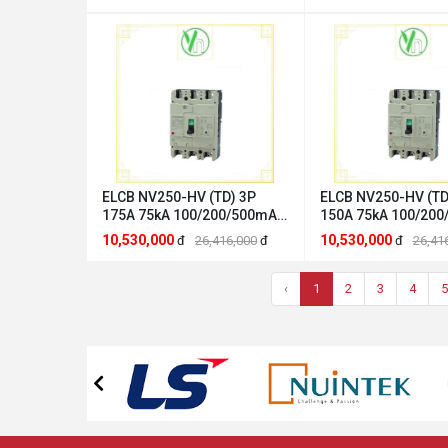
Mitsubishi 2GM316A000009
Mitsubishi 2DJ226
ELCB NV250-HV (TD) 3P
ELCB NV250-HV (TD
175A 75kA 100/200/500mA
150A 75kA 100/20
2DJ223A000074 Mitsubishi
2DJ222A000073 Mit
10,530,000
10,530,000
đ
26,416,000
đ
đ
26,41
Mitsubishi 2DJ223A000074
Mitsubishi 2DJ222
‹
1
2
3
4
5