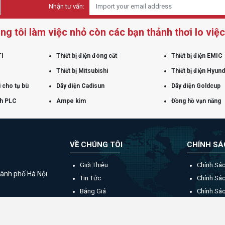
Nhận tư vấn:
ng tôi làm việc nhỏ còn các bạn thảnh thơi lo việc 
TI
Thiết bị điện đóng cắt
Thiết bị điện EMIC
Thiết bị Mitsubishi
Thiết bị điện Hyund
 cho tụ bù
Dây điện Cadisun
Dây điện Goldcup
nh PLC
Ampe kìm
Đồng hồ vạn năng
VỀ CHÚNG TÔI
CHÍNH S
Giới Thiệu
Chính Sá
ành phố Hà Nội
Tin Tức
Chính Sá
Bảng Giá
Chính Sá
Catalogue
Liên Hệ