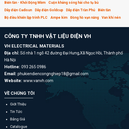
Biến tần - Khởi Động Mềm
Cuộn kháng sóng hài cho tụ bù
Dây điện Cadisun
Dây điện Goldcup
Dây điện Trần Phú
Biến tần
Bộ điều khiển lập trình PLC
Ampe kìm
Đồng hồ vạn năng
Van khí nén
CÔNG TY TNHH VẬT LIỆU ĐIỆN VH
VH ELECTRICAL MATERIALS
Địa chỉ:
Số nhà 1 ngõ 42 đường Đại Hưng,Xã Ngọc Hồi, Thành phố
Hà Nội
Hotline:
093 265 0986
Email:
phukiendiencongnghiep18@gmail.com
Website:
www.vanvh.com
VỀ CHÚNG TÔI
Giới Thiệu
Tin Tức
Bảng Giá
Catalogue