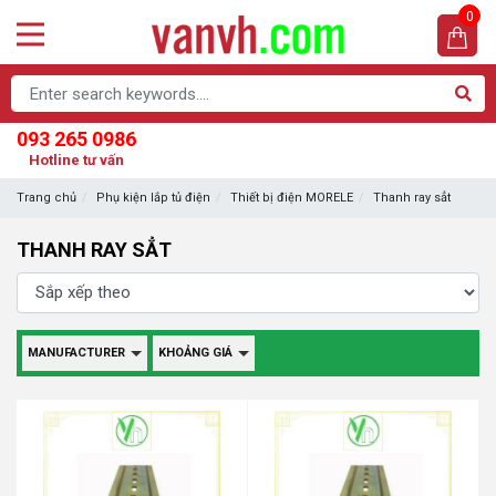
0
093 265 0986
Hotline tư vấn
Trang chủ
Phụ kiện lắp tủ điện
Thiết bị điện MORELE
Thanh ray sẳt
THANH RAY SẲT
MANUFACTURER
KHOẢNG GIÁ