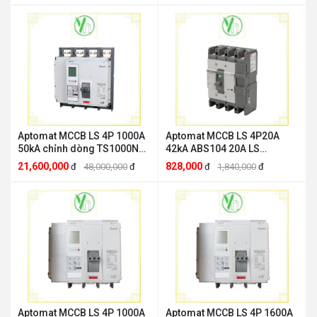
Aptomat MCCB LS 4P 1000A
Aptomat MCCB LS 4P20A
50kA chỉnh dòng TS1000N
42kA ABS104 20A LS
LS ELECTRIC TS1000N 4P
ELECTRIC ABS104 20A
21,600,000
828,000
đ
48,000,000
đ
đ
1,840,000
đ
Aptomat MCCB LS 4P 1000A
Aptomat MCCB LS 4P 1600A