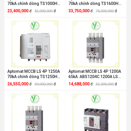
70kA chỉnh dòng TS1000H
70kA chỉnh dòng TS1600H
4P LS ELECTRIC TS1000H 4P
4P LS ELECTRIC TS1600H 4P
23,400,000
33,750,000
đ
52,000,000
đ
đ
75,000,000
đ
Aptomat MCCB LS 4P 1250A
Aptomat MCCB LS 4P 1200A
70kA chỉnh dòng TS1250H
65kA ABS1204C 1200A LS
4P LS ELECTRIC TS1250H 4P
ELECTRIC ABS1204b 1200A
26,550,000
14,688,000
đ
59,000,000
đ
đ
32,000,000
đ