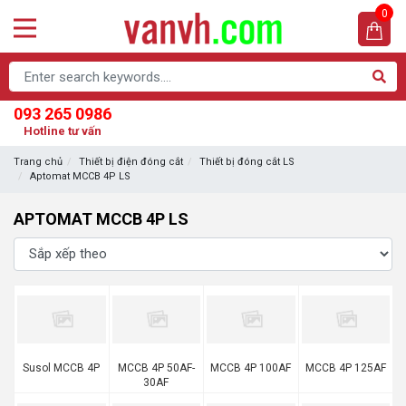
0
093 265 0986
Hotline tư vấn
Trang chủ
Thiết bị điện đóng cắt
Thiết bị đóng cắt LS
Aptomat MCCB 4P LS
APTOMAT MCCB 4P LS
Susol MCCB 4P
MCCB 4P 50AF-
MCCB 4P 100AF
MCCB 4P 125AF
30AF