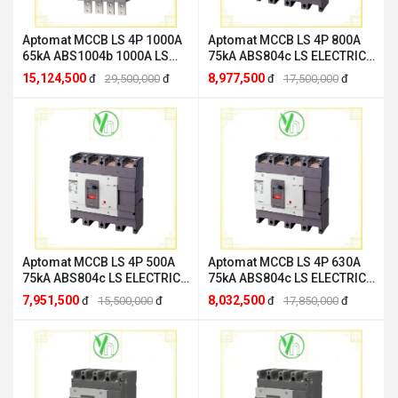
Aptomat MCCB LS 4P 1000A
Aptomat MCCB LS 4P 800A
65kA ABS1004b 1000A LS
75kA ABS804c LS ELECTRIC
ELECTRIC ABS1004b 1000A
ABS804c 800A
15,124,500
8,977,500
đ
29,500,000
đ
đ
17,500,000
đ
Aptomat MCCB LS 4P 500A
Aptomat MCCB LS 4P 630A
75kA ABS804c LS ELECTRIC
75kA ABS804c LS ELECTRIC
ABS804c 500A
ABS804c 630A
7,951,500
8,032,500
đ
15,500,000
đ
đ
17,850,000
đ