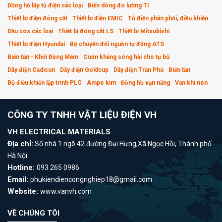
Đồng hồ lắp tủ điện các loại
Biến dòng đo lường TI
Thiết bị điện đóng cắt
Thiết bị điện EMIC
Tủ điện phân phối, điều khiển
Đầu cos các loại
Thiết bị đóng cắt LS
Thiết bị Mitsubishi
Thiết bị điện Hyundai
Bộ chuyển đổi nguồn tự động ATS
Biến tần - Khởi Động Mềm
Cuộn kháng sóng hài cho tụ bù
Dây điện Cadisun
Dây điện Goldcup
Dây điện Trần Phú
Biến tần
Bộ điều khiển lập trình PLC
Ampe kìm
Đồng hồ vạn năng
Van khí nén
CÔNG TY TNHH VẬT LIỆU ĐIỆN VH
VH ELECTRICAL MATERIALS
Địa chỉ:
Số nhà 1 ngõ 42 đường Đại Hưng,Xã Ngọc Hồi, Thành phố
Hà Nội
Hotline:
093 265 0986
Email:
phukiendiencongnghiep18@gmail.com
Website:
www.vanvh.com
VỀ CHÚNG TÔI