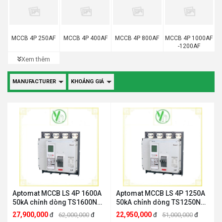
MCCB 4P 250AF
MCCB 4P 400AF
MCCB 4P 800AF
MCCB 4P 1000AF
-1200AF
Xem thêm
MANUFACTURER
KHOẢNG GIÁ
Aptomat MCCB LS 4P 1600A
Aptomat MCCB LS 4P 1250A
50kA chỉnh dòng TS1600N
50kA chỉnh dòng TS1250N
4P LS ELECTRIC TS1600N 4P
LS ELECTRIC TS1250N 4P
27,900,000
22,950,000
đ
62,000,000
đ
đ
51,000,000
đ