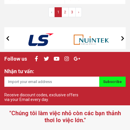
‹
1
2
3
›
Follow us
Nhận tư vấn:
Subscribe
Receive discount codes, exclusive offers
via your Email every day.
"Chúng tôi làm việc nhỏ còn các bạn thảnh
thơi lo việc lớn."