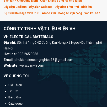
Biến tần - Khởi Động Mềm
Cuộn kháng sóng hài cho tụ bù
Dây điện Cadisun
Dây điện Goldcup
Dây điện Trần Phú
Biến tần
Bộ điều khiển lập trình PLC
Ampe kìm
Đồng hồ vạn năng
Van khí nén
CÔNG TY TNHH VẬT LIỆU ĐIỆN VH
VH ELECTRICAL MATERIALS
Địa chỉ:
Số nhà 1 ngõ 42 đường Đại Hưng,Xã Ngọc Hồi, Thành phố
Hà Nội
Hotline:
093 265 0986
Email:
phukiendiencongnghiep18@gmail.com
Website:
www.vanvh.com
VỀ CHÚNG TÔI
Giới Thiệu
Tin Tức
Bảng Giá
Catalogue