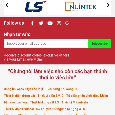
Follow us
Nhận tư vấn:
Subscribe
Receive discount codes, exclusive offers
via your Email every day.
"Chúng tôi làm việc nhỏ còn các bạn thảnh
thơi lo việc lớn."
Đồng hồ lắp tủ điện các loại
Biến dòng đo lường TI
Thiết bị điện đóng cắt
Thiết bị điện EMIC
Tủ điện phân phối, điều khiển
Đầu cos các loại
Thiết bị đóng cắt LS
Thiết bị Mitsubishi
Thiết bị điện Hyundai
Bộ chuyển đổi nguồn tự động ATS