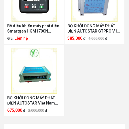
Bộ điều khiển máy phát điện
BỘ KHỞI ĐỘNG MÁY PHÁT
Smartgen HGM1790N
ĐIỆN AUTOSTAR GTPRO V1
SMARTGEN HGM1790N
Việt Nam GTPRO V1
Liên hệ
585,000
Giá:
đ
1,000,000
đ
BỘ KHỞI ĐỘNG MÁY PHÁT
ĐIỆN AUTOSTAR Việt Nam
HMC-AUT
675,000
đ
2,000,000
đ