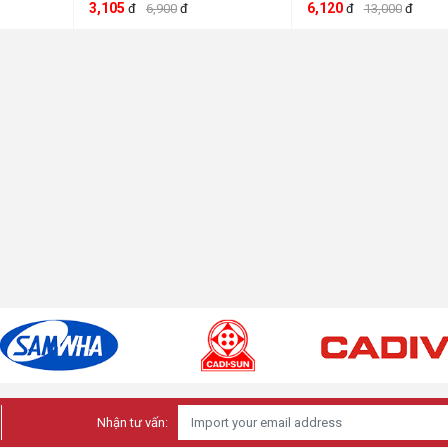
HIVERO ATB-25A 1P Hivero
ATB-15AW
3,105
6,120
đ
6,900
đ
đ
13,000
đ
Nhận tư vấn: