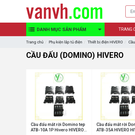
DANH MỤC SẢN PHẨM
TRANG 
Trang chủ
Phụ kiện lắp tủ điện
Thiết bị điện HIVERO
Cầu
CẦU ĐẤU (DOMINO) HIVERO
Cầu đấu mắt rời Domino tep
Cầu đấu mắt rời Do
ATB-10A 1P Hivero HIVERO
ATB-35A HIVERO H