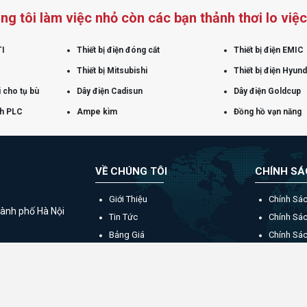
ng tôi làm việc nhỏ còn các bạn thảnh thơi lo việc 
TI
Thiết bị điện đóng cắt
Thiết bị điện EMIC
Thiết bị Mitsubishi
Thiết bị điện Hyund
 cho tụ bù
Dây điện Cadisun
Dây điện Goldcup
nh PLC
Ampe kìm
Đồng hồ vạn năng
VỀ CHÚNG TÔI
CHÍNH S
Giới Thiệu
Chính Sá
ành phố Hà Nội
Tin Tức
Chính Sá
Bảng Giá
Chính Sá
Catalogue
Liên Hệ