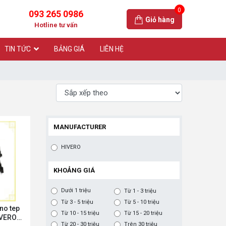
0
093 265 0986
Giỏ hàng
Hotline tư vấn
TIN TỨC
BẢNG GIÁ
LIÊN HỆ
MANUFACTURER
HIVERO
KHOẢNG GIÁ
Dưới 1 triệu
Từ 1 - 3 triệu
Từ 3 - 5 triệu
Từ 5 - 10 triệu
no tep
Từ 10 - 15 triệu
Từ 15 - 20 triệu
IVERO
Từ 20 - 30 triệu
Trên 30 triệu