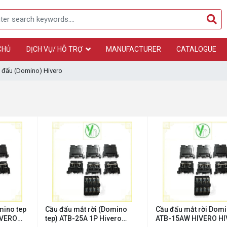
CHỦ
DỊCH VỤ/ HỖ TRỢ
MANUFACTURER
CATALOGUE
 đấu (Domino) Hivero
mino tep
Cầu đấu mắt rời (Domino
Cầu đấu mắt rời Domi
IVERO
tep) ATB-25A 1P Hivero
ATB-15AW HIVERO H