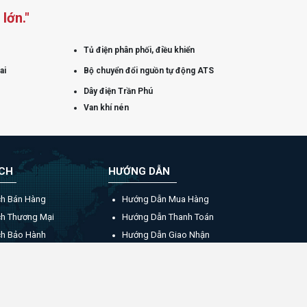
lớn."
Tủ điện phân phối, điều khiển
ai
Bộ chuyển đổi nguồn tự động ATS
Dây điện Trần Phú
Van khí nén
ÁCH
HƯỚNG DẪN
ch Bán Hàng
Hướng Dẫn Mua Hàng
ch Thương Mại
Hướng Dẫn Thanh Toán
ch Bảo Hành
Hướng Dẫn Giao Nhận