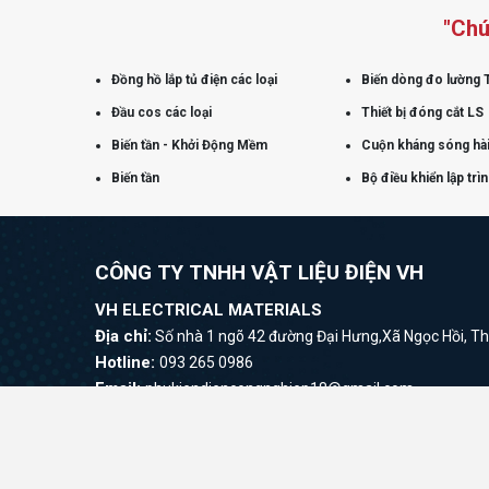
"Chú
Đồng hồ lắp tủ điện các loại
Biến dòng đo lường 
Đầu cos các loại
Thiết bị đóng cắt LS
Biến tần - Khởi Động Mềm
Cuộn kháng sóng hài
Biến tần
Bộ điều khiển lập trì
CÔNG TY TNHH VẬT LIỆU ĐIỆN VH
VH ELECTRICAL MATERIALS
Địa chỉ:
Số nhà 1 ngõ 42 đường Đại Hưng,Xã Ngọc Hồi, Th
Hotline:
093 265 0986
Email:
phukiendiencongnghiep18@gmail.com
Website:
www.vanvh.com