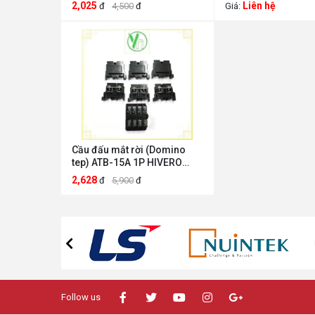
ATB-10A 1P Hivero
ATB-35A
2,025
Liên hệ
đ
4,500
đ
Giá:
Cầu đấu mắt rời (Domino
tep) ATB-15A 1P HIVERO
HIVERO ATB-15A 1P
2,628
đ
5,900
đ
Follow us