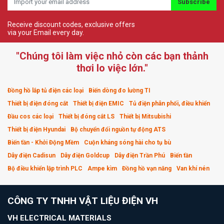
Subscribe
Receive discount codes, exclusive offers
via your Email every day.
"Chúng tôi làm việc nhỏ còn các bạn thảnh
thơi lo việc lớn."
Đồng hồ lắp tủ điện các loại
Biến dòng đo lường TI
Thiết bị điện đóng cắt
Thiết bị điện EMIC
Tủ điện phân phối, điều khiển
Đầu cos các loại
Thiết bị đóng cắt LS
Thiết bị Mitsubishi
Thiết bị điện Hyundai
Bộ chuyển đổi nguồn tự động ATS
Biến tần - Khởi Động Mềm
Cuộn kháng sóng hài cho tụ bù
Dây điện Cadisun
Dây điện Goldcup
Dây điện Trần Phú
Biến tần
Bộ điều khiển lập trình PLC
Ampe kìm
Đồng hồ vạn năng
Van khí nén
CÔNG TY TNHH VẬT LIỆU ĐIỆN VH
VH ELECTRICAL MATERIALS