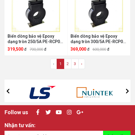
Biến dòng bảo vệ Epoxy
Biến dòng bảo vệ Epoxy
dạng tròn 250/5A PE-RCP04
dạng tròn 300/5A PE-RCP05
Precise Electric PE-RCP04
Precise Electric PE-RCP05
319,500
369,000
đ
700,000
đ
đ
600,000
đ
‹
1
2
3
›
Follow us
Nhận tư vấn: