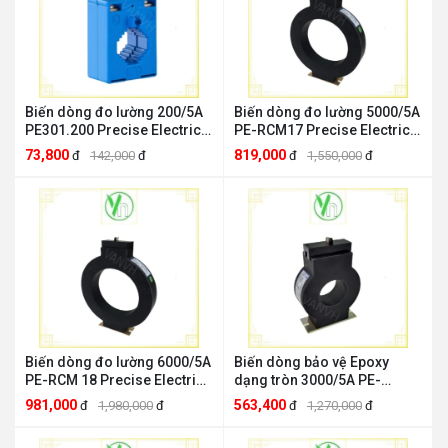
Biến dòng đo lường 200/5A
Biến dòng đo lường 5000/5A
PE301.200 Precise Electric
PE-RCM17 Precise Electric
Precise Electric PE301.200
Precise Electric PE-RCM17
73,800
819,000
đ
142,000
đ
đ
1,550,000
đ
Biến dòng đo lường 6000/5A
Biến dòng bảo vệ Epoxy
PE-RCM 18 Precise Electric
dạng tròn 3000/5A PE-
Precise Electric PE-RCM 18
RCP15 Precise Electric
981,000
563,400
đ
1,980,000
đ
đ
1,270,000
đ
Precise Electric PE-RCP15