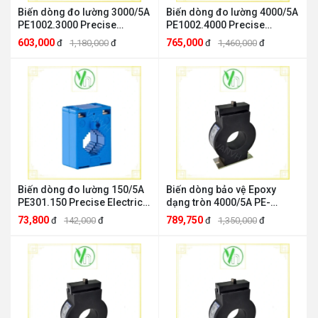
Biến dòng đo lường 3000/5A
Biến dòng đo lường 4000/5A
PE1002.3000 Precise
PE1002.4000 Precise
Electric PE1002.3000
Electric Precise Electric
603,000
765,000
đ
1,180,000
đ
đ
1,460,000
đ
PE1002.4000
Biến dòng đo lường 150/5A
Biến dòng bảo vệ Epoxy
PE301.150 Precise Electric
dạng tròn 4000/5A PE-
Precise Electric PE301.150
RCP16 Precise Electric
73,800
789,750
đ
142,000
đ
đ
1,350,000
đ
Precise Electric PE-RCP16